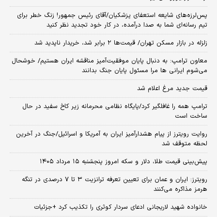
پس‌لرزه‌های شایعه استعفای پزشکیان/آقای رئیس جمهور! زنگ خطر برای
تیم رسانه‌ای شما به صدا درآمده، در کار خود تجدید نظر کنید
زلزله در بازار مسکن تهران/ قیمت‌ها ۲ برابر شد، خریدار ناپدید شد
معاون ترامپ: به دنبال پایان موفقیت‌آمیز مناقشه ایران هستیم/ خوشحال
می‌شوم ایرانی ها مرا مسئول پایان جنگ بدانند
قیمت جدید مرغ اعلام شد
ترامپ همه را غافلگیر کرد/پایگاه نظامی محرمانه زیر کاخ سفید در حال
ساخت است
روایت رویترز از پیام هشدارآمیز ایران به آمریکا و اسرائیل/جنگ در آخرین
لحظه متوقف شد
پیش‌بینی قیمت طلا، دلار و سکه امروز پنجشنبه ۱۵ مرداد ۱۴۰۵
رویترز: ایران و عمان برای تعیین تعرفه ترانزیت ۳ تا ۷ درصدی در تنگه
هرمز مذاکره می‌کنند
خانواده شهید لاریجانی ادعای سردار کوثری را تکذیب کرد +جزئیات