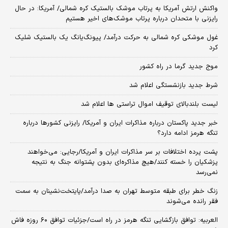
واکنش ارتش آمریکا به پرتاب موشک بالستیک کره شمالی/ آمریکا: در حال
رایزنی با متحدان درباره پرتاب موشک‌های اخیر هستیم
غول موشکی کره شمالی به حرکت درآمد/ پیونگ‌یانگ یک بالستیک شلیک
کرد
موج جدید گرما در راه کشور
شرط جدید بازنشستگی اعلام شد
لیست بلندبالای توقیف اموال تراستی ها اعلام شد
خبر جدید پاکستان درباره مذاکرات ایران و آمریکا/ رایزنی کشورها درباره
تنگه هرمز ادامه دارد؟
پشت پرده اختلافات بر سر مذاکرات ایران و آمریکا/رجایی: می‌خواهند
پزشکیان را خسته کنند/هیچ مذاکره‌ای بدون پشتوانه جنگ به نتیجه
نمی‌رسد
زنگ خطر برای طبقه متوسط تهران به صدا درآمد/پایتخت‌نشینان به سمت
فقر رانده می‌شوند
العربیه: توافق بازگشایی تنگه هرمز در راه است/جزئیات توافق ۶۰ روزه فاش