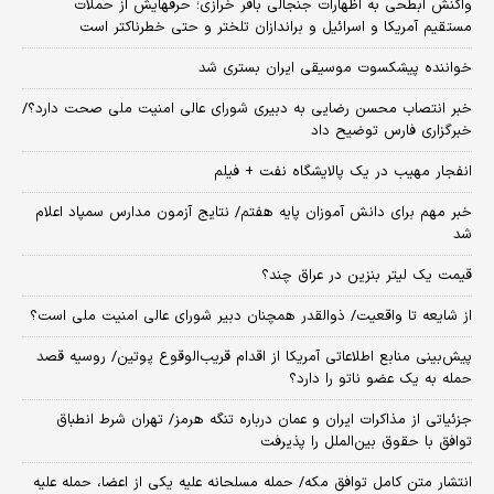
واکنش ابطحی به اظهارات جنجالی باقر خرازی؛ حرفهایش از حملات
مستقیم آمریکا و اسرائیل و براندازان تلختر و حتی خطرناکتر است
خواننده پیشکسوت موسیقی ایران بستری شد
خبر انتصاب محسن رضایی به دبیری شورای عالی امنیت ملی صحت دارد؟/
خبرگزاری فارس توضیح داد
انفجار مهیب در یک پالایشگاه نفت + فیلم
خبر مهم برای دانش آموزان پایه هفتم/ نتایج آزمون مدارس سمپاد اعلام
شد
قیمت یک لیتر بنزین در عراق چند؟
از شایعه تا واقعیت/ ذوالقدر همچنان دبیر شورای ‌عالی امنیت ملی است؟
پیش‌بینی منابع اطلاعاتی آمریکا از اقدام قریب‌الوقوع پوتین/ روسیه قصد
حمله به یک عضو ناتو را دارد؟
جزئیاتی از مذاکرات ایران و عمان درباره تنگه هرمز/ تهران شرط انطباق
توافق با حقوق بین‌الملل را پذیرفت
انتشار متن کامل توافق مکه/ حمله مسلحانه علیه یکی از اعضا، حمله علیه