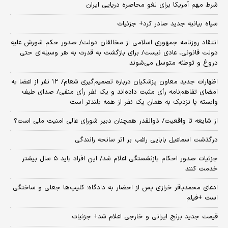
شرط مهم آمریکا برای لغو محاصره دریایی ایران
سپاه بیانیه جدید صادر کرد+ جزئیات
انتقاد روزنامه جمهوری اسلامی از مخالفان دولت/ صدور حکم شورش علیه
دولت قانونی، عادی نیست/ برای بازگشت به قدرت به هر وسیله‌ای حتی
دروغ و توطئه متوسل می‌شوند
اظهارات جدید معاون پزشکیان درباره تصمیم‌گیری شعام/ ۱۲ نفر از اعضا به
امضای تفاهم‌نامه رأی مثبت داده‌اند و یک نفر رأی منفی/ صدای طیف
وابسته یا نزدیک به همان یک نفر از همه بلندتر است
از شایعه تا واقعیت/ ذوالقدر همچنان دبیر شورای ‌عالی امنیت ملی است؟
درگذشت اسماعیل بابایی راغب بر اثر سانحه رانندگی
جزئیات صدور احکام بازنشستگی اعلام شد/ این افراد باید ۵ سال بیشتر
خدمت کنند
ادعای محمدباقر خرازی پس از احضار به دادگاه؛ کلیپ‌ها جعلی و ساختگی
است +فیلم
قیمت جدید برنج ایرانی و خارجی اعلام شد+ جزئیات