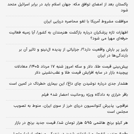
پاکستان بعد از امضای توافق مکه: جهان اسلام باید در برابر اسرائیل متحد
شود
موافقت مشروط آمریکا با لغو محاصره دریایی ایران
اظهارات تازه پزشکیان درباره بازگشت هنرمندان به کشور/ آیا زمینه فعالیت
حرفه‌ای مهیا می شود؟
پاییز پر بارش واقعیت دارد؟/ جزئیاتی از پدیده ال‌نینو و تاثیر آن بر
بارندگی‌ها در ایران
پیش‌بینی قیمت طلا، دلار و سکه امروز شنبه ۱۷ مرداد ۱۴۰۵/ معادلات
پیچیده بازار در سایه افزایش قیمت طلا و عقب‌نشینی دلار
هشدار جدی درباره نوشیدن چای داغ/ این بیماری خطرناک در کمین است
باقر خرازی به دادگاه ویژه روحانیت احضار شد+ فیلم
عراقچی: پذیرش کنوانسیون دریای خرز از سوی ایران، منوط به تصویب
مجلس است
هر کیلو برنج هاشمی ۵۹۵ هزار تومان شد/ قیمت جدید برنج در بازار
وقوع چندین انفجار و تیراندازی شدید در نزدیکی مرز‌های ایران/ ماجرا