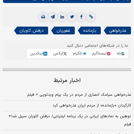
عذرخواهی
بازمانده
غفوریان
درفش کاویان
ما را در شبکه‌های اجتماعی دنبال کنید
بله
اینستاگرم
تلگرام
ایکس
لینکدین
اخبار مرتبط
عذرخواهی سیامک انصاری از مردم در یک پیام ویدئویی + فیلم
کارگردان «بازمانده» از مردم ایران عذرخواهی کرد
توهین به نماد‌های ایرانی در یک برنامه اینترنتی/ درفش کاویان سیبل شد!+
فیلم