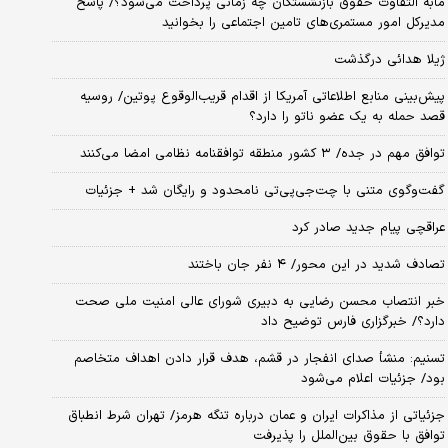
مابه التفاوت حقوق بازنشستگان چه زمانی پرداخت می‌شود؟/ پاسخ
مدیرکل امور مستمری‌های تامین اجتماعی را بخوانید
ژیلا هدائی درگذشت
پیش‌بینی منابع اطلاعاتی آمریکا از اقدام قریب‌الوقوع پوتین/ روسیه
قصد حمله به یک عضو ناتو را دارد؟
توافق مهم در جده/ ۳ کشور منطقه توافقنامه نظامی امضا می‌کنند
گفت‌وگوی متنی با چت‌جی‌پی‌تی نامحدود و رایگان شد + جزئیات
عراقچی پیام جدید صادر کرد
تصادف شدید در این محور/ ۴ نفر جان باختند
خبر انتصاب محسن رضایی به دبیری شورای عالی امنیت ملی صحت
دارد؟/ خبرگزاری فارس توضیح داد
تسنیم: منشأ صدای انفجار در قشم، هدف قرار دادن اهداف متخاصم
بود/ جزئیات اعلام می‌شود
جزئیاتی از مذاکرات ایران و عمان درباره تنگه هرمز/ تهران شرط انطباق
توافق با حقوق بین‌الملل را پذیرفت