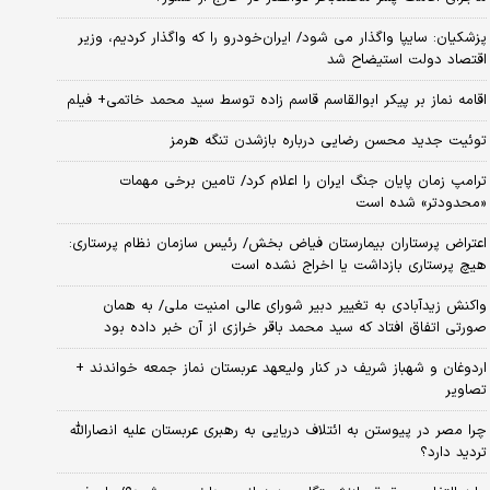
پزشکیان: سایپا واگذار می شود/ ایران‌خودرو را که واگذار کردیم، وزیر
اقتصاد دولت استیضاح شد
اقامه نماز بر پیکر ابوالقاسم قاسم زاده توسط سید محمد خاتمی+ فیلم
توئیت جدید محسن رضایی درباره بازشدن تنگه هرمز
ترامپ زمان پایان جنگ ایران را اعلام کرد/ تامین برخی مهمات
«محدودتر» شده است
اعتراض پرستاران بیمارستان فیاض بخش/ رئیس سازمان نظام پرستاری:
هیچ پرستاری بازداشت یا اخراج نشده است
واکنش زیدآبادی به تغییر دبیر شورای عالی امنیت ملی/ به همان
صورتی اتفاق افتاد که سید محمد باقر خرازی از آن خبر داده بود
اردوغان و شهباز شریف در کنار ولیعهد عربستان نماز جمعه خواندند +
تصاویر
چرا مصر در پیوستن به ائتلاف دریایی به رهبری عربستان علیه انصارالله
تردید دارد؟