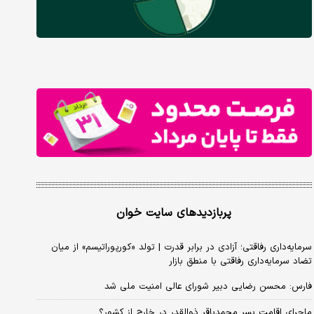
پربازدیدهای سایت خوان
سرمایه‌داری رفاقتی؛ آزادی در برابر قدرت | تولد «کورپوراتیسم» از میان
تضاد سرمایه‌داری رفاقتی با منطق بازار
فارس: محسن رضایی دبیر شورای عالی امنیت ملی شد
ماجرای اقامت پسر محمدباقر ذوالقدر در خارج از کشور؟