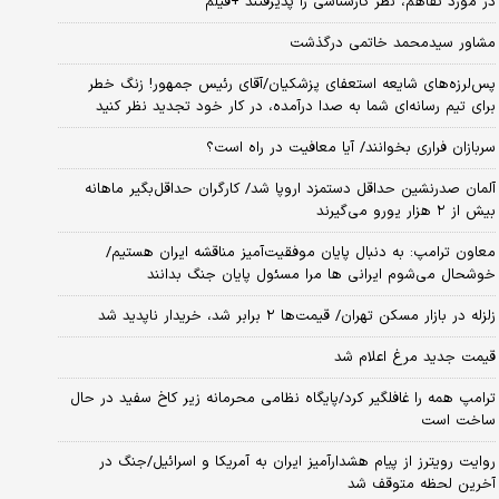
در مورد تفاهم، نظر کارشناسی را پذیرفتند +فیلم
مشاور سیدمحمد خاتمی درگذشت
پس‌لرزه‌های شایعه استعفای پزشکیان/آقای رئیس جمهور! زنگ خطر
برای تیم رسانه‌ای شما به صدا درآمده، در کار خود تجدید نظر کنید
سربازان فراری بخوانند/ آیا معافیت در راه است؟
آلمان صدرنشین حداقل دستمزد اروپا شد/ کارگران حداقل‌بگیر ماهانه
بیش از ۲ هزار یورو می‌گیرند
معاون ترامپ: به دنبال پایان موفقیت‌آمیز مناقشه ایران هستیم/
خوشحال می‌شوم ایرانی ها مرا مسئول پایان جنگ بدانند
زلزله در بازار مسکن تهران/ قیمت‌ها ۲ برابر شد، خریدار ناپدید شد
قیمت جدید مرغ اعلام شد
ترامپ همه را غافلگیر کرد/پایگاه نظامی محرمانه زیر کاخ سفید در حال
ساخت است
روایت رویترز از پیام هشدارآمیز ایران به آمریکا و اسرائیل/جنگ در
آخرین لحظه متوقف شد