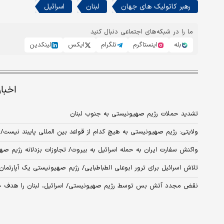
رهبر کاتولیک های جهان
لبنان
اسرائیل
ما را در شبکه‌های اجتماعی دنبال کنید
بله
اینستاگرم
تلگرام
ایکس
لینکدین
اخبا
تشدید حملات رژیم صهیونیستی به جنوب لبنان
ولایتی: رژیم صهیونیستی به هیچ کدام از قواعد بین المللی پایبند نیست
واکنش سفارت ایران به حمله اسرائیل به بیروت/ تجاوزات بزدلانه رژیم ص
تلاش اسرائیل برای ترور ابوعلی الطباطبایی/ رژیم صهیونیستی یک آپارتم
نقض مجدد آتش بس توسط رژیم صهیونیستی/ اسرائیل، لبنان را هدف حمل