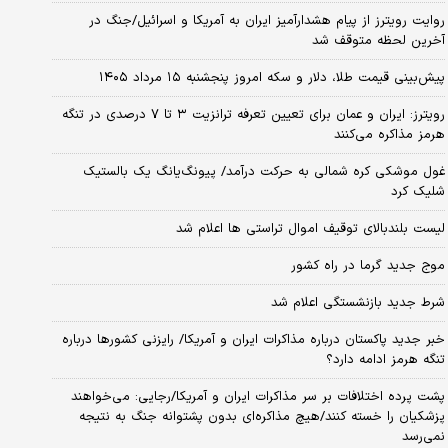
روایت رویترز از پیام هشدارآمیز ایران به آمریکا و اسرائیل/جنگ در
آخرین لحظه متوقف شد
پیش‌بینی قیمت طلا، دلار و سکه امروز پنجشنبه ۱۵ مرداد ۱۴۰۵
رویترز: ایران و عمان برای تعیین تعرفه ترانزیت ۳ تا ۷ درصدی در تنگه
هرمز مذاکره می‌کنند
غول موشکی کره شمالی به حرکت درآمد/ پیونگ‌یانگ یک بالستیک
شلیک کرد
لیست بلندبالای توقیف اموال تراستی ها اعلام شد
موج جدید گرما در راه کشور
شرط جدید بازنشستگی اعلام شد
خبر جدید پاکستان درباره مذاکرات ایران و آمریکا/ رایزنی کشورها درباره
تنگه هرمز ادامه دارد؟
پشت پرده اختلافات بر سر مذاکرات ایران و آمریکا/رجایی: می‌خواهند
پزشکیان را خسته کنند/هیچ مذاکره‌ای بدون پشتوانه جنگ به نتیجه
نمی‌رسد