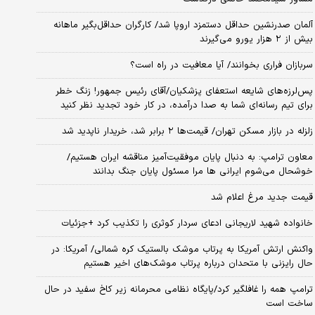
آلمان صدرنشین حداقل دستمزد اروپا شد/ کارگران حداقل‌بگیر ماهانه
بیش از ۲ هزار یورو می‌گیرند
سربازان فراری بخوانند/ آیا معافیت در راه است؟
پس‌لرزه‌های شایعه استعفای پزشکیان/آقای رئیس جمهور! زنگ خطر
برای تیم رسانه‌ای شما به صدا درآمده، در کار خود تجدید نظر کنید
زلزله در بازار مسکن تهران/ قیمت‌ها ۲ برابر شد، خریدار ناپدید شد
معاون ترامپ: به دنبال پایان موفقیت‌آمیز مناقشه ایران هستیم/
خوشحال می‌شوم ایرانی ها مرا مسئول پایان جنگ بدانند
قیمت جدید مرغ اعلام شد
خانواده شهید لاریجانی ادعای سردار کوثری را تکذیب کرد +جزئیات
واکنش ارتش آمریکا به پرتاب موشک بالستیک کره شمالی/ آمریکا: در
حال رایزنی با متحدان درباره پرتاب موشک‌های اخیر هستیم
ترامپ همه را غافلگیر کرد/پایگاه نظامی محرمانه زیر کاخ سفید در حال
ساخت است