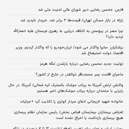
فارس: محسن رضایی دبیر شورای عالی امنیت ملی شد
زلزله در بازار مسکن تهران/ قیمت‌ها ۲ برابر شد، خریدار ناپدید شد
چرا مصر در پیوستن به ائتلاف دریایی به رهبری عربستان علیه انصارالله
تردید دارد؟
پزشکیان: سایپا واگذار می شود/ ایران‌خودرو را که واگذار کردیم، وزیر
اقتصاد دولت استیضاح شد
توئیت جدید محسن رضایی درباره بازشدن تنگه هرمز
ماجرای اقامت پسر محمدباقر ذوالقدر در خارج از کشور؟
واکنش ارتش آمریکا به پرتاب موشک بالستیک کره شمالی/ آمریکا: در حال
رایزنی با متحدان درباره پرتاب موشک‌های اخیر هستیم
خانواده شهید لاریجانی ادعای سردار کوثری را تکذیب کرد +جزئیات
اعتراض پرستاران بیمارستان فیاض بخش/ رئیس سازمان نظام پرستاری:
هیچ پرستاری بازداشت یا اخراج نشده است
رویترز: ایران و عمان برای تعیین تعرفه ترانزیت ۳ تا ۷ درصدی در تنگه