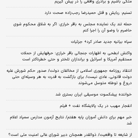
متکی باشیم و برادری واقعی را در پیش گیریم
تسنیم: ربایش و قتل حمیدرضا رجب‌زاده صحت دارد
حمله تند یک نماینده مجلس به باقر خرازی: اگر به شلاق محکوم شوی
حاضرم با وضو آن را اجرا کنم
سپاه بیانیه جدید صادر کرد+ جزئیات
واکنش ابطحی به اظهارات جنجالی باقر خرازی؛ حرفهایش از حملات
مستقیم آمریکا و اسرائیل و براندازان تلختر و حتی خطرناکتر است
انتقاد روزنامه جمهوری اسلامی از مخالفان دولت/ صدور حکم شورش علیه
دولت قانونی، عادی نیست/ برای بازگشت به قدرت به هر وسیله‌ای حتی
دروغ و توطئه متوسل می‌شوند
خواننده پیشکسوت موسیقی ایران بستری شد
انفجار مهیب در یک پالایشگاه نفت + فیلم
خبر مهم برای دانش آموزان پایه هفتم/ نتایج آزمون مدارس سمپاد اعلام
شد
از شایعه تا واقعیت/ ذوالقدر همچنان دبیر شورای ‌عالی امنیت ملی است؟