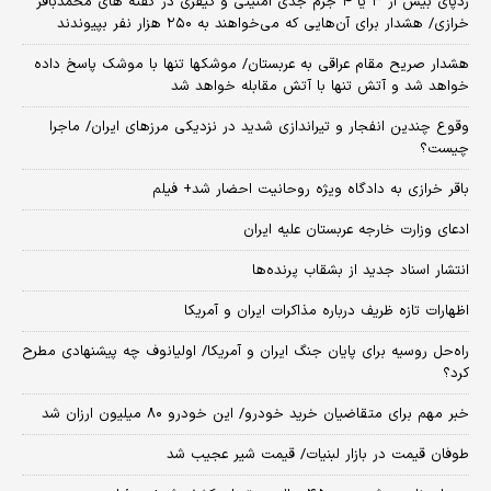
ردپای بیش از ۳ یا ۴ جرم جدی امنیتی و کیفری در گفته های محمدباقر
خرازی/ هشدار برای آن‌هایی که می‌خواهند به ۲۵۰ هزار نفر بپیوندند
هشدار صریح مقام عراقی به عربستان/ موشکها تنها با موشک پاسخ داده
خواهد شد و آتش تنها با آتش مقابله خواهد شد
وقوع چندین انفجار و تیراندازی شدید در نزدیکی مرز‌های ایران/ ماجرا
چیست؟
باقر خرازی به دادگاه ویژه روحانیت احضار شد+ فیلم
ادعای وزارت خارجه عربستان علیه ایران
انتشار اسناد جدید از بشقاب پرنده‌ها
اظهارات تازه ظریف درباره مذاکرات ایران و آمریکا
راه‌حل روسیه برای پایان جنگ ایران و آمریکا/ اولیانوف چه پیشنهادی مطرح
کرد؟
خبر مهم برای متقاضیان خرید خودرو/ این خودرو ۸۰ میلیون ارزان شد
طوفان قیمت در بازار لبنیات/ قیمت شیر عجیب شد