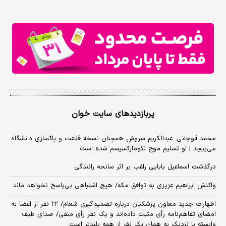
پربازدیدهای سایت خوان
محمد قوچانی: عبدالکریم سروش همچنان نسخه قناعت و پاکسازی دانشگاه
می‌پیچد | او تسلیم موج نئومارکسیسم شده است
درگذشت اسماعیل بابایی راغب بر اثر سانحه رانندگی
واکنش ابراهیم عزیزی به توافق مکه/ هیچ اشتباهی بی‌پاسخ نخواهد ماند
اظهارات جدید معاون پزشکیان درباره تصمیم‌گیری شعام/ ۱۲ نفر از اعضا به
امضای تفاهم‌نامه رأی مثبت داده‌اند و یک نفر رأی منفی/ صدای طیف
وابسته یا نزدیک به همان یک نفر از همه بلندتر است