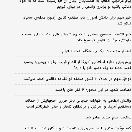
پیام عراقچی خطاب به همسایگان؛ زمان آن فرا رسیده است که به خود
متکی باشیم و برادری واقعی را در پیش گیریم
خبر مهم برای دانش آموزان پایه هفتم/ نتایج آزمون مدارس سمپاد
اعلام شد
خبر انتصاب محسن رضایی به دبیری شورای عالی امنیت ملی صحت
دارد؟/ خبرگزاری فارس توضیح داد
انفجار مهیب در یک پالایشگاه نفت + فیلم
پیش‌بینی منابع اطلاعاتی آمریکا از اقدام قریب‌الوقوع پوتین/ روسیه
قصد حمله به یک عضو ناتو را دارد؟
توافق مهم در جده/ ۳ کشور منطقه توافقنامه نظامی امضا می‌کنند
تصادف شدید در این محور/ ۴ نفر جان باختند
واکنش ابطحی به اظهارات جنجالی باقر خرازی؛ حرفهایش از حملات
مستقیم آمریکا و اسرائیل و براندازان تلختر و حتی خطرناکتر است
عراقچی پیام جدید صادر کرد
گفت‌وگوی متنی با چت‌جی‌پی‌تی نامحدود و رایگان شد + جزئیات