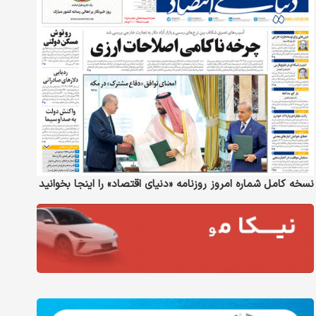
نسخه کامل شماره امروز روزنامه «دنیای‌ اقتصاد» را اینجا بخوانید