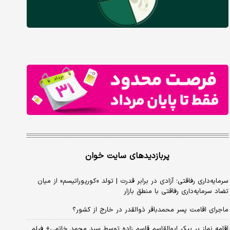
پربازدیدهای سایت خوان
سرمایه‌داری رفاقتی؛ آزادی در برابر قدرت | تولد «کورپوراتیسم» از میان
تضاد سرمایه‌داری رفاقتی با منطق بازار
ماجرای اقامت پسر محمدباقر ذوالقدر در خارج از کشور؟
اقامه نماز بر پیکر ابوالقاسم قاسم زاده توسط سید محمد خاتمی+ فیلم