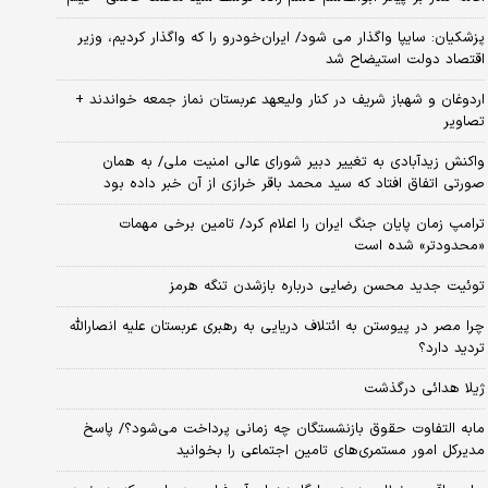
پزشکیان: سایپا واگذار می شود/ ایران‌خودرو را که واگذار کردیم، وزیر
اقتصاد دولت استیضاح شد
اردوغان و شهباز شریف در کنار ولیعهد عربستان نماز جمعه خواندند +
تصاویر
واکنش زیدآبادی به تغییر دبیر شورای عالی امنیت ملی/ به همان
صورتی اتفاق افتاد که سید محمد باقر خرازی از آن خبر داده بود
ترامپ زمان پایان جنگ ایران را اعلام کرد/ تامین برخی مهمات
«محدودتر» شده است
توئیت جدید محسن رضایی درباره بازشدن تنگه هرمز
چرا مصر در پیوستن به ائتلاف دریایی به رهبری عربستان علیه انصارالله
تردید دارد؟
ژیلا هدائی درگذشت
مابه التفاوت حقوق بازنشستگان چه زمانی پرداخت می‌شود؟/ پاسخ
مدیرکل امور مستمری‌های تامین اجتماعی را بخوانید