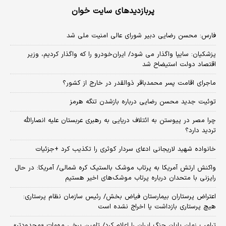
پربازدیدهای سایت خوان
فارس: محسن رضایی دبیر شورای عالی امنیت ملی شد
پزشکیان: سایپا واگذار می شود/ ایران‌خودرو را که واگذار کردیم، وزیر
اقتصاد دولت استیضاح شد
ماجرای اقامت پسر محمدباقر ذوالقدر در خارج از کشور؟
توئیت جدید محسن رضایی درباره بازشدن تنگه هرمز
چرا مصر در پیوستن به ائتلاف دریایی به رهبری عربستان علیه انصارالله
تردید دارد؟
خانواده شهید لاریجانی ادعای سردار کوثری را تکذیب کرد +جزئیات
واکنش ارتش آمریکا به پرتاب موشک بالستیک کره شمالی/ آمریکا: در حال
رایزنی با متحدان درباره پرتاب موشک‌های اخیر هستیم
اعتراض پرستاران بیمارستان فیاض بخش/ رئیس سازمان نظام پرستاری:
هیچ پرستاری بازداشت یا اخراج نشده است
ترامپ زمان پایان جنگ ایران را اعلام کرد/ تامین برخی مهمات «محدودتر»