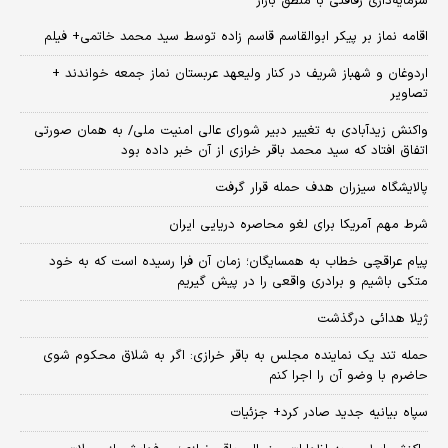
سرمایه‌داری رفاقتی با منطق بازار
اقامه نماز بر پیکر ابوالقاسم قاسم زاده توسط سید محمد خاتمی+ فیلم
اردوغان و شهباز شریف در کنار ولیعهد عربستان نماز جمعه خواندند +
تصاویر
واکنش زیدآبادی به تغییر دبیر شورای عالی امنیت ملی/ به همان صورتی
اتفاق افتاد که سید محمد باقر خرازی از آن خبر داده بود
پالایشگاه سیزران هدف حمله قرار گرفت
شرط مهم آمریکا برای لغو محاصره دریایی ایران
پیام عراقچی خطاب به همسایگان؛ زمان آن فرا رسیده است که به خود
متکی باشیم و برادری واقعی را در پیش گیریم
ژیلا هدائی درگذشت
حمله تند یک نماینده مجلس به باقر خرازی: اگر به شلاق محکوم شوی
حاضرم با وضو آن را اجرا کنم
سپاه بیانیه جدید صادر کرد+ جزئیات