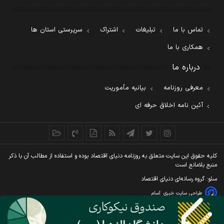
تماس با ما
تبلیغات
اشتراک
سرپرستی استان ها
همکاری با ما
درباره ما
معرفی روزنامه
بیانیه مأموریت
آئین نامه اخلاق حرفه ای
کليه حقوق اين سايت متعلق به روزنامه دنيای اقتصاد بوده و استفاده از مطالب آن با ذکر
منبع بلامانع است
سئو: گروه رسانه‌ای دنیای اقتصاد
طراحی سایت خبری
آسام