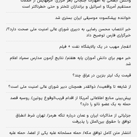
واکنش ابطحی به اظهارات جنجالی باقر خرازی؛ حرفهایش از حملات
مستقیم آمریکا و اسرائیل و براندازان تلختر و حتی خطرناکتر است
خواننده پیشکسوت موسیقی ایران بستری شد
خبر انتصاب محسن رضایی به دبیری شورای عالی امنیت ملی صحت دارد؟/
خبرگزاری فارس توضیح داد
انفجار مهیب در یک پالایشگاه نفت + فیلم
خبر مهم برای دانش آموزان پایه هفتم/ نتایج آزمون مدارس سمپاد اعلام
شد
قیمت یک لیتر بنزین در عراق چند؟
از شایعه تا واقعیت/ ذوالقدر همچنان دبیر شورای ‌عالی امنیت ملی است؟
پیش‌بینی منابع اطلاعاتی آمریکا از اقدام قریب‌الوقوع پوتین/ روسیه قصد
حمله به یک عضو ناتو را دارد؟
جزئیاتی از مذاکرات ایران و عمان درباره تنگه هرمز/ تهران شرط انطباق
توافق با حقوق بین‌الملل را پذیرفت
انتشار متن کامل توافق مکه/ حمله مسلحانه علیه یکی از اعضا، حمله علیه