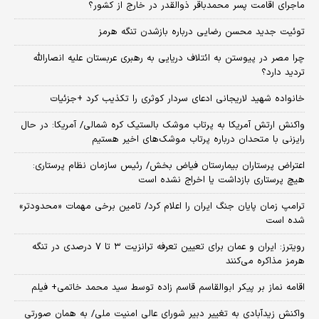
ماجرای اقامت پسر محمدباقر ذوالقدر در خارج از کشور؟
توئیت جدید محسن رضایی درباره بازشدن تنگه هرمز
چرا مصر در پیوستن به ائتلاف دریایی به رهبری عربستان علیه انصارالله
تردید دارد؟
خانواده شهید لاریجانی ادعای سردار کوثری را تکذیب کرد +جزئیات
واکنش ارتش آمریکا به پرتاب موشک بالستیک کره شمالی/ آمریکا: در حال
رایزنی با متحدان درباره پرتاب موشک‌های اخیر هستیم
اعتراض پرستاران بیمارستان فیاض بخش/ رئیس سازمان نظام پرستاری:
هیچ پرستاری بازداشت یا اخراج نشده است
ترامپ زمان پایان جنگ ایران را اعلام کرد/ تامین برخی مهمات «محدودتر»
شده است
رویترز: ایران و عمان برای تعیین تعرفه ترانزیت ۳ تا ۷ درصدی در تنگه
هرمز مذاکره می‌کنند
اقامه نماز بر پیکر ابوالقاسم قاسم زاده توسط سید محمد خاتمی+ فیلم
واکنش زیدآبادی به تغییر دبیر شورای عالی امنیت ملی/ به همان صورتی