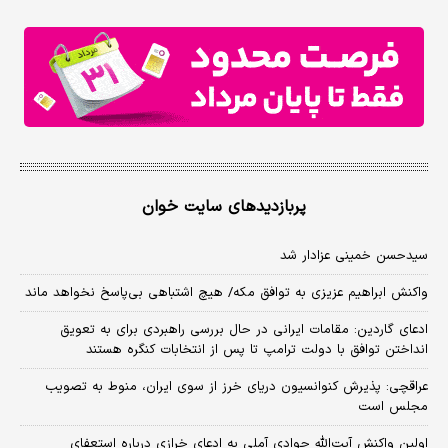
پربازدیدهای سایت خوان
سیدحسن خمینی عزادار شد
واکنش ابراهیم عزیزی به توافق مکه/ هیچ اشتباهی بی‌پاسخ نخواهد ماند
ادعای گاردین: مقامات ایرانی در حال بررسی راهبردی برای به تعویق
انداختن توافق با دولت ترامپ تا پس از انتخابات کنگره هستند
عراقچی: پذیرش کنوانسیون دریای خرز از سوی ایران، منوط به تصویب
مجلس است
اولین واکنش آیت‌الله جوادی آملی به ادعای خرازی درباره استعفای