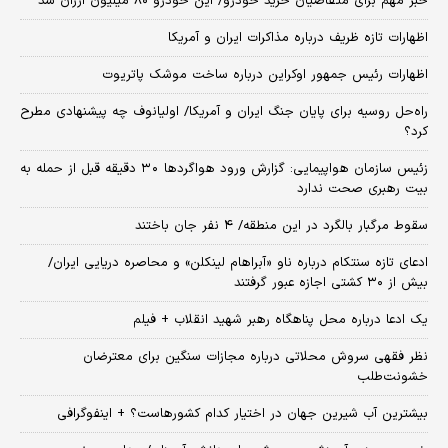
خبر مهم برای متقاضیان خرید خودرو/ این خودرو ۸۰ میلیون ارزان شد
اظهارات تازه ظریف درباره مذاکرات ایران و آمریکا
اظهارات رئیس جمهور اوکراین درباره ساخت موشک پاتریوت
راه‌حل روسیه برای پایان جنگ ایران و آمریکا/ اولیانوف چه پیشنهادی مطرح
کرد؟
زئیس سازمان هواپیمایی: گزارش ورود هواگردها ٣٠ دقیقه قبل از حمله به
بیت رهبری صحت ندارد
سقوط مرگبار بالگرد در این منطقه/ ۴ نفر جان باختند
ادعای تازه سنتکام درباره ناو «آبراهام لینکلن» و محاصره دریایی ایران/
بیش از ۳۰ کشتی اجازه عبور گرفتند
یک ادعا درباره محل پناهگاه‌ رهبر شهید انقلاب + فیلم
نظر فقهی سروش محلاتی درباره مجازات سنگین برای معترضان
خشونت‌طلب
بیشترین آب شیرین جهان در اختیار کدام کشورهاست؟ + اینفوگرافی