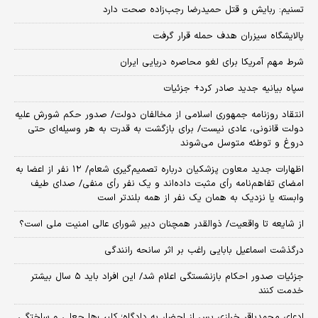
تسنیم: ربایش و قتل حمیدرضا رجب‌زاده صحت دارد
پالایشگاه سیزران هدف حمله قرار گرفت
شرط مهم آمریکا برای لغو محاصره دریایی ایران
سپاه بیانیه جدید صادر کرد+ جزئیات
انتقاد روزنامه جمهوری اسلامی از مخالفان دولت/ صدور حکم شورش علیه
دولت قانونی، عادی نیست/ برای بازگشت به قدرت به هر وسیله‌ای حتی
دروغ و توطئه متوسل می‌شوند
اظهارات جدید معاون پزشکیان درباره تصمیم‌گیری شعام/ ۱۲ نفر از اعضا به
امضای تفاهم‌نامه رأی مثبت داده‌اند و یک نفر رأی منفی/ صدای طیف
وابسته یا نزدیک به همان یک نفر از همه بلندتر است
از شایعه تا واقعیت/ ذوالقدر همچنان دبیر شورای ‌عالی امنیت ملی است؟
درگذشت اسماعیل بابایی راغب بر اثر سانحه رانندگی
جزئیات صدور احکام بازنشستگی اعلام شد/ این افراد باید ۵ سال بیشتر
خدمت کنند
ادعای محمدباقر خرازی پس از احضار به دادگاه؛ کلیپ‌ها جعلی و ساختگی