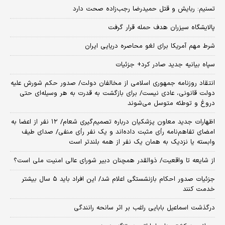
تسنیم: ربایش و قتل حمیدرضا رجب‌زاده صحت دارد
پالایشگاه سیزران هدف حمله قرار گرفت
شرط مهم آمریکا برای لغو محاصره دریایی ایران
سپاه بیانیه جدید صادر کرد+ جزئیات
انتقاد روزنامه جمهوری اسلامی از مخالفان دولت/ صدور حکم شورش علیه
دولت قانونی، عادی نیست/ برای بازگشت به قدرت به هر وسیله‌ای حتی
دروغ و توطئه متوسل می‌شوند
اظهارات جدید معاون پزشکیان درباره تصمیم‌گیری شعام/ ۱۲ نفر از اعضا به
امضای تفاهم‌نامه رأی مثبت داده‌اند و یک نفر رأی منفی/ صدای طیف
وابسته یا نزدیک به همان یک نفر از همه بلندتر است
از شایعه تا واقعیت/ ذوالقدر همچنان دبیر شورای ‌عالی امنیت ملی است؟
جزئیات صدور احکام بازنشستگی اعلام شد/ این افراد باید ۵ سال بیشتر
خدمت کنند
درگذشت اسماعیل بابایی راغب بر اثر سانحه رانندگی