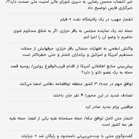
خبر انتصاب محسن رضایی به دبیری شورای عالی امنیت ملی صحت دارد؟/
خبرگزاری فارس توضیح داد
انفجار مهیب در یک پالایشگاه نفت + فیلم
حمله تند یک نماینده مجلس به باقر خرازی: اگر به شلاق محکوم شوی
حاضرم با وضو آن را اجرا کنم
واکنش ابطحی به اظهارات جنجالی باقر خرازی؛ حرفهایش از حملات
مستقیم آمریکا و اسرائیل و براندازان تلختر و حتی خطرناکتر است
پیش‌بینی منابع اطلاعاتی آمریکا از اقدام قریب‌الوقوع پوتین/ روسیه قصد
حمله به یک عضو ناتو را دارد؟
توافق مهم در جده/ ۳ کشور منطقه توافقنامه نظامی امضا می‌کنند
تصادف شدید در این محور/ ۴ نفر جان باختند
عراقچی پیام جدید صادر کرد
انتشار متن کامل توافق مکه/ حمله مسلحانه علیه یکی از اعضا، حمله علیه
هر سه کشور است
گفت‌وگوی متنی با چت‌جی‌پی‌تی نامحدود و رایگان شد + جزئیات