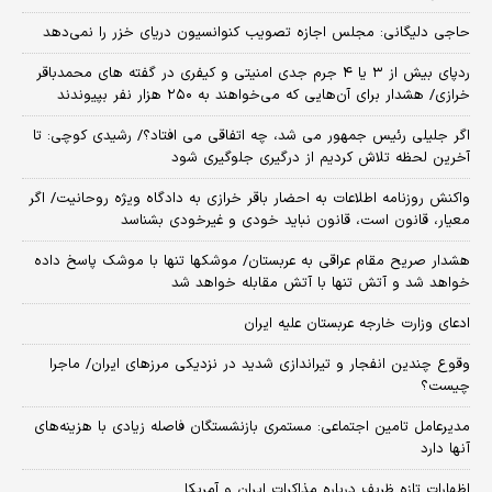
حاجی دلیگانی: مجلس اجازه تصویب کنوانسیون دریای خزر را نمی‌دهد
ردپای بیش از ۳ یا ۴ جرم جدی امنیتی و کیفری در گفته های محمدباقر
خرازی/ هشدار برای آن‌هایی که می‌خواهند به ۲۵۰ هزار نفر بپیوندند
اگر جلیلی رئیس جمهور می شد، چه اتفاقی می افتاد؟/ رشیدی کوچی: تا
آخرین لحظه تلاش کردیم از درگیری جلوگیری شود
واکنش روزنامه اطلاعات به احضار باقر خرازی به دادگاه ویژه روحانیت/ اگر
معیار، قانون است، قانون نباید خودی و غیرخودی بشناسد
هشدار صریح مقام عراقی به عربستان/ موشکها تنها با موشک پاسخ داده
خواهد شد و آتش تنها با آتش مقابله خواهد شد
ادعای وزارت خارجه عربستان علیه ایران
وقوع چندین انفجار و تیراندازی شدید در نزدیکی مرز‌های ایران/ ماجرا
چیست؟
مدیرعامل تامین اجتماعی: مستمری بازنشستگان فاصله زیادی با هزینه‌های
آنها دارد
اظهارات تازه ظریف درباره مذاکرات ایران و آمریکا