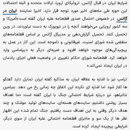
شرایط ایران در قبال آژانس، تروئیکای اروپا، ایالات متحده و البته احتمالات
این حوزه طی ماه‌های اخیر مورد توجه قرار دارد. اخیرا نماینده
ایران در
آژانس
در خصوص احتمال صدور قطعنامه علیه ایران گفته است:«آمریکا و
سه کشور اروپایی می‌خواهند آنچه را در نیویورک به دست نیاوردند، در وین
تحمیل کنند. تحمیل گزارش‌دهی بر مدیرکل آژانس بر اساس قطعنامه‌های
منقضی شده شورای امنیت، غیرقانونی و ناموجه است. این کار در عمل به
پیچیدگی‌های موجود خواهد افزود و ضربه‌ای دیگر به دیپلماسی وارد
خواهد کرد. قطعنامه شورای حکام تغییری در وضعیت فعلی اجرای پادمان
در ایران ایجاد نمی‌کند.»
ترامپ نیز با اشاره به علاقه ایران به مذاکره گفته ایران تمایل دارد گفتگو
ها آغاز شود اما اشاره ای نکرده این اتفاق چه زمانی رخ می دهد. بنیامین
نتانیاهو، نیز درباره شرایط احتمالی جنگ با ایران گفته است: «ما اهداف
بسیار روشنی داشتیم: سایت‌های هسته‌ای، سایت‌های تولید موشک و چند
هدف دیگر. وقتی به این اهداف دست یافتیم، جنگ تمام شد.» این اظهار
نظر ها از یک سو و ماجرای قطعنامه احتمالی علیه ایران از سوی دیگر،
شرایطی پیچیده ایجاد کرده است.