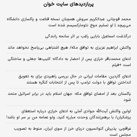
پربازدیدهای سایت خوان
محمد قوچانی: عبدالکریم سروش همچنان نسخه قناعت و پاکسازی دانشگاه
می‌پیچد | او تسلیم موج نئومارکسیسم شده است
درگذشت اسماعیل بابایی راغب بر اثر سانحه رانندگی
واکنش ابراهیم عزیزی به توافق مکه/ هیچ اشتباهی بی‌پاسخ نخواهد ماند
ادعای محمدباقر خرازی پس از احضار به دادگاه؛ کلیپ‌ها جعلی و ساختگی
است +فیلم
ادعای گاردین: مقامات ایرانی در حال بررسی راهبردی برای به تعویق
انداختن توافق با دولت ترامپ تا پس از انتخابات کنگره هستند
پاکستان بعد از امضای توافق مکه: جهان اسلام باید در برابر اسرائیل متحد
شود
اولین واکنش آیت‌الله جوادی آملی به ادعای خرازی درباره استعفای
پزشکیان/ با برهم‌زنندگان وحدت مبارزه کنید، ولو عمامه من بر سر او باشد!
عراقچی: پذیرش کنوانسیون دریای خرز از سوی ایران، منوط به تصویب
مجلس است