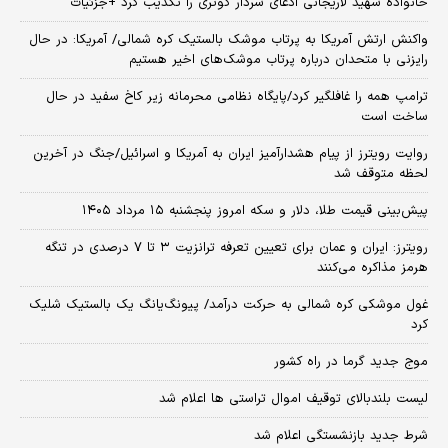
خانواده شهید لاریجانی ادعای سردار کوثری را تکذیب کرد +جزئیات
واکنش ارتش آمریکا به پرتاب موشک بالستیک کره شمالی/ آمریکا: در حال
رایزنی با متحدان درباره پرتاب موشک‌های اخیر هستیم
ترامپ همه را غافلگیر کرد/پایگاه نظامی محرمانه زیر کاخ سفید در حال
ساخت است
روایت رویترز از پیام هشدارآمیز ایران به آمریکا و اسرائیل/جنگ در آخرین
لحظه متوقف شد
پیش‌بینی قیمت طلا، دلار و سکه امروز پنجشنبه ۱۵ مرداد ۱۴۰۵
رویترز: ایران و عمان برای تعیین تعرفه ترانزیت ۳ تا ۷ درصدی در تنگه
هرمز مذاکره می‌کنند
غول موشکی کره شمالی به حرکت درآمد/ پیونگ‌یانگ یک بالستیک شلیک
کرد
موج جدید گرما در راه کشور
لیست بلندبالای توقیف اموال تراستی ها اعلام شد
شرط جدید بازنشستگی اعلام شد