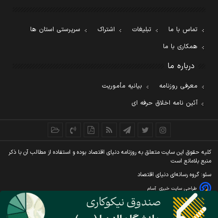
تماس با ما
تبلیغات
اشتراک
سرپرستی استان ها
همکاری با ما
درباره ما
معرفی روزنامه
بیانیه مأموریت
آئین نامه اخلاق حرفه ای
کليه حقوق اين سايت متعلق به روزنامه دنيای اقتصاد بوده و استفاده از مطالب آن با ذکر
منبع بلامانع است
سئو: گروه رسانه‌ای دنیای اقتصاد
طراحی سایت خبری
آسام