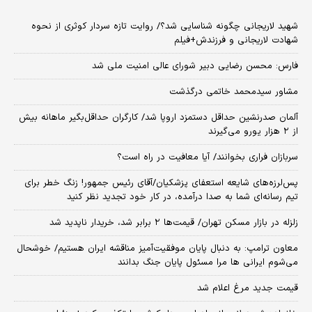
شهید لاریجانی چگونه شناسایی شد؟/ روایت تازه سردار کوثری از نحوه
شهادت لاریجانی و فرزندش+فیلم
فارس: محسن رضایی دبیر شورای عالی امنیت ملی شد
مشاور سیدمحمد خاتمی درگذشت
آلمان صدرنشین حداقل دستمزد اروپا شد/ کارگران حداقل‌بگیر ماهانه بیش
از ۲ هزار یورو می‌گیرند
سربازان فراری بخوانند/ آیا معافیت در راه است؟
پس‌لرزه‌های شایعه استعفای پزشکیان/آقای رئیس جمهور! زنگ خطر برای
تیم رسانه‌ای شما به صدا درآمده، در کار خود تجدید نظر کنید
زلزله در بازار مسکن تهران/ قیمت‌ها ۲ برابر شد، خریدار ناپدید شد
معاون ترامپ: به دنبال پایان موفقیت‌آمیز مناقشه ایران هستیم/ خوشحال
می‌شوم ایرانی ها مرا مسئول پایان جنگ بدانند
قیمت جدید مرغ اعلام شد