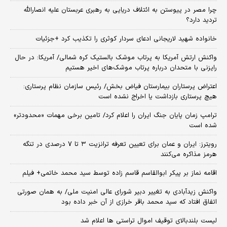
چرا مصر در پیوستن به ائتلاف دریایی به رهبری عربستان علیه انصارالله
تردید دارد؟
خانواده شهید لاریجانی ادعای سردار کوثری را تکذیب کرد +جزئیات
واکنش ارتش آمریکا به پرتاب موشک بالستیک کره شمالی/ آمریکا: در حال
رایزنی با متحدان درباره پرتاب موشک‌های اخیر هستیم
اعتراض پرستاران بیمارستان فیاض بخش/ رئیس سازمان نظام پرستاری:
هیچ پرستاری بازداشت یا اخراج نشده است
ترامپ زمان پایان جنگ ایران را اعلام کرد/ تامین برخی مهمات «محدودتر»
شده است
رویترز: ایران و عمان برای تعیین تعرفه ترانزیت ۳ تا ۷ درصدی در تنگه
هرمز مذاکره می‌کنند
اقامه نماز بر پیکر ابوالقاسم قاسم زاده توسط سید محمد خاتمی+ فیلم
واکنش زیدآبادی به تغییر دبیر شورای عالی امنیت ملی/ به همان صورتی
اتفاق افتاد که سید محمد باقر خرازی از آن خبر داده بود
لیست بلندبالای توقیف اموال تراستی ها اعلام شد