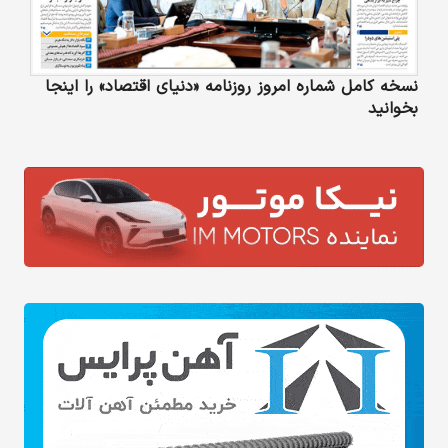
نسخه کامل شماره امروز روزنامه «دنیای‌ اقتصاد» را اینجا
بخوانید