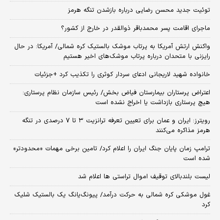
توئیت جدید محسن رضایی درباره بازشدن تنگه هرمز
ماجرای اقامت پسر محمدباقر ذوالقدر در خارج از کشور؟
واکنش ارتش آمریکا به پرتاب موشک بالستیک کره شمالی/ آمریکا: در حال
رایزنی با متحدان درباره پرتاب موشک‌های اخیر هستیم
خانواده شهید لاریجانی ادعای سردار کوثری را تکذیب کرد +جزئیات
اعتراض پرستاران بیمارستان فیاض بخش/ رئیس سازمان نظام پرستاری:
هیچ پرستاری بازداشت یا اخراج نشده است
رویترز: ایران و عمان برای تعیین تعرفه ترانزیت ۳ تا ۷ درصدی در تنگه
هرمز مذاکره می‌کنند
ترامپ زمان پایان جنگ ایران را اعلام کرد/ تامین برخی مهمات «محدودتر»
شده است
لیست بلندبالای توقیف اموال تراستی ها اعلام شد
غول موشکی کره شمالی به حرکت درآمد/ پیونگ‌یانگ یک بالستیک شلیک
کرد