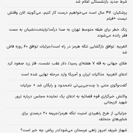
شرط جدید بازنشستگی اعلام شد
پزشکیان: ۴۷ سال است می‌خواهیم درست کار کنیم، می‌گویند الان وقتش
نیست +فیلم
زنگ خطر برای طبقه متوسط تهران به صدا درآمد/پایتخت‌نشینان به سمت
فقر رانده می‌شوند
العربیه: توافق بازگشایی تنگه هرمز در راه است/جزئیات توافق ۶۰ روزه فاش
شد
طلای جهانی به قله ۷ هفته‌ای رسید/ دلار عقب نشست، فلز زرد صعود کرد
ادعای العربیه: مذاکرات ایران و آمریکا وارد مرحله نهایی شده است
گفت‌وگوی متنی با چت‌جی‌پی‌تی نامحدود و رایگان شد + جزئیات
واکنش خبرگزاری قوه قضائیه به ادعای یک نماینده مجلس درباره ترور
شهید لاریجانی
جزئیاتی از طرح راهبردی امنیت تنگه هرمز/جریمه ۲۰ درصدی برای
شناورهای متخلف
شهباز شریف امروز راهی عربستان می‌شود/در ریاض چه خبر است؟