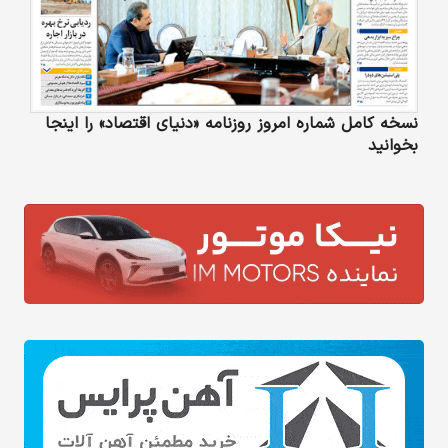
نسخه کامل شماره امروز روزنامه «دنیای‌ اقتصاد» را اینجا
بخوانید