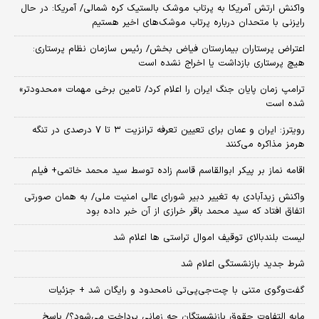
واکنش ارتش آمریکا به پرتاب موشک بالستیک کره شمالی/ آمریکا: در حال
رایزنی با متحدان درباره پرتاب موشک‌های اخیر هستیم
اعتراض پرستاران بیمارستان فیاض بخش/ رئیس سازمان نظام پرستاری:
هیچ پرستاری بازداشت یا اخراج نشده است
ترامپ زمان پایان جنگ ایران را اعلام کرد/ تامین برخی مهمات «محدودتر»
شده است
رویترز: ایران و عمان برای تعیین تعرفه ترانزیت ۳ تا ۷ درصدی در تنگه
هرمز مذاکره می‌کنند
اقامه نماز بر پیکر ابوالقاسم قاسم زاده توسط سید محمد خاتمی+ فیلم
واکنش زیدآبادی به تغییر دبیر شورای عالی امنیت ملی/ به همان صورتی
اتفاق افتاد که سید محمد باقر خرازی از آن خبر داده بود
لیست بلندبالای توقیف اموال تراستی ها اعلام شد
شرط جدید بازنشستگی اعلام شد
گفت‌وگوی متنی با چت‌جی‌پی‌تی نامحدود و رایگان شد + جزئیات
مابه التفاوت حقوق بازنشستگان چه زمانی پرداخت می‌شود؟/ پاسخ