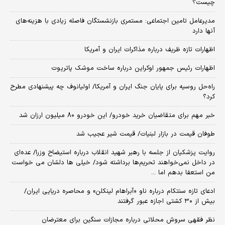
چیست؟
مدیرعامل تامین اجتماعی: مستمری بازنشستگان فاصله زیادی با هزینه‌های
آنها دارد
اظهارات تازه ظریف درباره مذاکرات ایران و آمریکا
اظهارات رئیس جمهور اوکراین درباره ساخت موشک پاتریوت
راه‌حل روسیه برای پایان جنگ ایران و آمریکا/ اولیانوف چه پیشنهادی مطرح
کرد؟
خبر مهم برای متقاضیان خرید خودرو/ این خودرو ۸۰ میلیون ارزان شد
طوفان قیمت در بازار لبنیات/ قیمت شیر عجیب شد
روایت پزشکیان از جلسه با رهبر شهید انقلاب درباره استیضاح وزرا/ عده‌ای
در داخل نمی‌خواهند تحریم‌ها برداشته شود/ خیلی ها دلشان می خواست
من استعفا بدهم اما ...
ادعای تازه سنتکام درباره ناو «آبراهام لینکلن» و محاصره دریایی ایران/
بیش از ۳۰ کشتی اجازه عبور گرفتند
نظر فقهی سروش محلاتی درباره مجازات سنگین برای معترضان