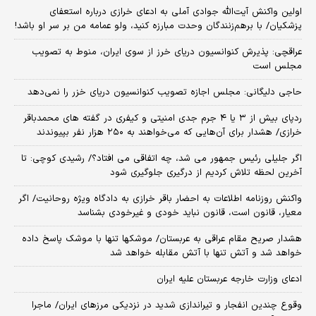
اولین واکنش آیت‌الله جوادی آملی به ادعای خرازی درباره استعفای
پزشکیان/ با برهم‌زنندگان وحدت مبارزه کنید، ولو عمامه من بر سر او باشد!
عراقچی: پذیرش کنوانسیون دریای خرز از سوی ایران، منوط به تصویب
مجلس است
حاجی دلیگانی: مجلس اجازه تصویب کنوانسیون دریای خزر را نمی‌دهد
ردپای بیش از ۳ یا ۴ جرم جدی امنیتی و کیفری در گفته های محمدباقر
خرازی/ هشدار برای آن‌هایی که می‌خواهند به ۲۵۰ هزار نفر بپیوندند
اگر جلیلی رئیس جمهور می شد، چه اتفاقی می افتاد؟/ رشیدی کوچی: تا
آخرین لحظه تلاش کردیم از درگیری جلوگیری شود
واکنش روزنامه اطلاعات به احضار باقر خرازی به دادگاه ویژه روحانیت/ اگر
معیار، قانون است، قانون نباید خودی و غیرخودی بشناسد
هشدار صریح مقام عراقی به عربستان/ موشکها تنها با موشک پاسخ داده
خواهد شد و آتش تنها با آتش مقابله خواهد شد
ادعای وزارت خارجه عربستان علیه ایران
وقوع چندین انفجار و تیراندازی شدید در نزدیکی مرز‌های ایران/ ماجرا