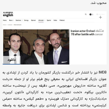
محبوب شد.
دانلود
IMDB نیز با انتشار خبر درگذشت بازیگر کشورمان با یاد کردن از ارشادی به
عنوان بازیگر افسانه‌ای ایرانی به معرفی پنج فیلم برتر او از جمله «درخت
گلابی»‌ ساخته «داریوش مهرجویی»، «سی دقیقه پس از نیمه‌شب» ساخته
«کاترین بیگلو»، «تحت تعقیب‌ترین مرد» به کارگردانی «آنتون کربین»،‌
«بادبادک‌باز» به کارگردانی «مارک فورستر» و «طعم گیلاس» ساخته «عباس
کیارستمی» پرداخته است و شانس ارشادی برای دریافت جایزه به واسطه