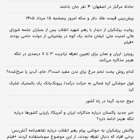
حادثه مرگبار در اصفهان؛ ۴ نفر جان باختند
پیش‌بینی قیمت طلا، دلار و سکه امروز پنجشنبه ۱۵ مرداد ۱۴۰۵
روایت پزشکیان از دیدار با رهبر شهید انقلاب پس از بمباران جلسه شورای
عالی امنیت ملی؛ ایشان مانند یک کوه در پشتیبانی از دولت حامی بودند
+فیلم
رویترز: ایران و عمان برای تعیین تعرفه ترانزیت ۳ تا ۷ درصدی در تنگه
هرمز مذاکره می‌کنند
کدام روش پخت تخم مرغ برای بدن مفید است؟/ خام، آب‌پز یا سرخ‌شده؟
غول موشکی کره شمالی به حرکت درآمد/ پیونگ‌یانگ یک بالستیک شلیک
کرد
موج جدید گرما در راه کشور
خبر جدید پاکستان درباره مذاکرات ایران و آمریکا/ رایزنی کشورها درباره
تنگه هرمز ادامه دارد؟
واکنش پزشکیان به حواشی پیام رهبر انقلاب درباره تفاهم‌نامه آتش‌بس؛
برخی افراد که دنبال تفرقه بودند، از این موضوع سوءاستفاده کردند +فیلم