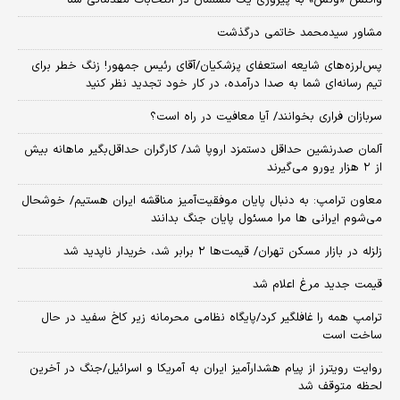
واکنش «ونس» به پیروزی یک مسلمان در انتخابات مقدماتی سنا
مشاور سیدمحمد خاتمی درگذشت
پس‌لرزه‌های شایعه استعفای پزشکیان/آقای رئیس جمهور! زنگ خطر برای
تیم رسانه‌ای شما به صدا درآمده، در کار خود تجدید نظر کنید
سربازان فراری بخوانند/ آیا معافیت در راه است؟
آلمان صدرنشین حداقل دستمزد اروپا شد/ کارگران حداقل‌بگیر ماهانه بیش
از ۲ هزار یورو می‌گیرند
معاون ترامپ: به دنبال پایان موفقیت‌آمیز مناقشه ایران هستیم/ خوشحال
می‌شوم ایرانی ها مرا مسئول پایان جنگ بدانند
زلزله در بازار مسکن تهران/ قیمت‌ها ۲ برابر شد، خریدار ناپدید شد
قیمت جدید مرغ اعلام شد
ترامپ همه را غافلگیر کرد/پایگاه نظامی محرمانه زیر کاخ سفید در حال
ساخت است
روایت رویترز از پیام هشدارآمیز ایران به آمریکا و اسرائیل/جنگ در آخرین
لحظه متوقف شد