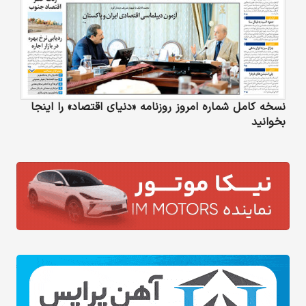
نسخه کامل شماره امروز روزنامه «دنیای‌ اقتصاد» را اینجا
بخوانید