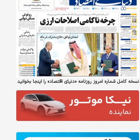
نسخه کامل شماره امروز روزنامه «دنیای‌ اقتصاد» را اینجا بخوانید