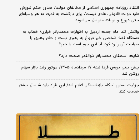
انتقاد روزنامه جمهوری اسلامی از مخالفان دولت/ صدور حکم شورش
علیه دولت قانونی، عادی نیست/ برای بازگشت به قدرت به هر وسیله‌ای
حتی دروغ و توطئه متوسل می‌شوند
واکنش تند امام جمعه اردبیل به اظهارات محمدباقر خرازی/ خطاب به
دستگاه قضا: شخصی خبر دروغ به رهبری بست و دفتر رهبری با
صراحت آن را رد کرد، آیا این جرم است یا خیر؟
شایعه استعفای محمدباقر ذوالقدر صحت دارد؟
پیش بینی بورس فردا شنبه ۱۷ مردادماه ۱۴۰۵/ موتور رشد بازار سهام
روشن شد
جزئیات صدور احکام بازنشستگی اعلام شد/ این افراد باید ۵ سال بیشتر
خدمت کنند