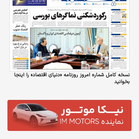
نسخه کامل شماره امروز روزنامه «دنیای‌ اقتصاد» را اینجا
بخوانید