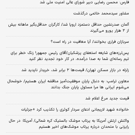
فارس: محسن رضایی دبیر شورای عالی امنیت ملی شد
مشاور سیدمحمد خاتمی درگذشت
آلمان صدرنشین حداقل دستمزد اروپا شد/ کارگران حداقل‌بگیر ماهانه بیش
از ۲ هزار یورو می‌گیرند
سربازان فراری بخوانند/ آیا معافیت در راه است؟
پس‌لرزه‌های شایعه استعفای پزشکیان/آقای رئیس جمهور! زنگ خطر برای
تیم رسانه‌ای شما به صدا درآمده، در کار خود تجدید نظر کنید
زلزله در بازار مسکن تهران/ قیمت‌ها ۲ برابر شد، خریدار ناپدید شد
معاون ترامپ: به دنبال پایان موفقیت‌آمیز مناقشه ایران هستیم/ خوشحال
می‌شوم ایرانی ها مرا مسئول پایان جنگ بدانند
قیمت جدید مرغ اعلام شد
خانواده شهید لاریجانی ادعای سردار کوثری را تکذیب کرد +جزئیات
واکنش ارتش آمریکا به پرتاب موشک بالستیک کره شمالی/ آمریکا: در حال
رایزنی با متحدان درباره پرتاب موشک‌های اخیر هستیم