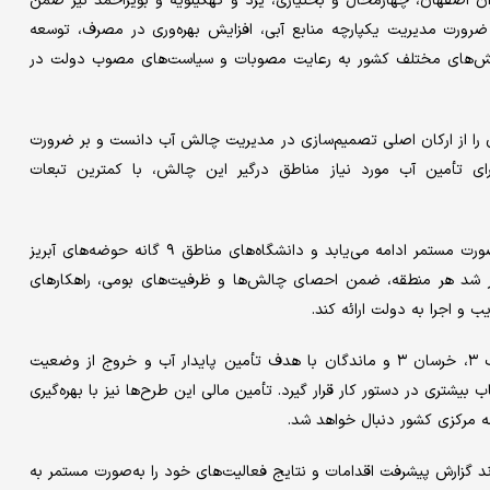
ن اصفهان، چهارمحال و بختیاری، یزد و کهگیلویه و بویراحمد نیز ضمن
ضرورت مدیریت یکپارچه منابع آبی، افزایش بهره‌وری در مصرف، توسعه
و بخش‌های مختلف کشور به رعایت مصوبات و سیاست‌های مصوب دولت در
 را از ارکان اصلی تصمیم‌سازی در مدیریت چالش آب دانست و بر ضرورت
ای تأمین آب مورد نیاز مناطق درگیر این چالش، با کمترین تبعات
به دستور رئیس‌جمهور، فعالیت کارگروه تخصصی دانشگاه تهران به‌صورت مستمر ادامه می‌یابد و دانشگاه‌های مناطق ۹ گانه حوضه‌های آبریز
رر شد هر منطقه، ضمن احصای چالش‌ها و ظرفیت‌های بومی، راهکارهای
 و اجرا به دولت ارائه کند.
همچنین پزشکیان دستور داد روند احداث و تکمیل سدهای کوهرنگ ۳، خرسان ۳ و ماندگان با هدف تأمین پایدار آب و خروج از وضعیت
بیشتری در دستور کار قرار گیرد. تأمین مالی این طرح‌ها نیز با بهره‌گیری
 مرکزی کشور دنبال خواهد شد.
گزارش پیشرفت اقدامات و نتایج فعالیت‌های خود را به‌صورت مستمر به