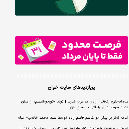
پربازدیدهای سایت خوان
سرمایه‌داری رفاقتی؛ آزادی در برابر قدرت | تولد «کورپوراتیسم» از میان
تضاد سرمایه‌داری رفاقتی با منطق بازار
اقامه نماز بر پیکر ابوالقاسم قاسم زاده توسط سید محمد خاتمی+ فیلم
اردوغان و شهباز شریف در کنار ولیعهد عربستان نماز جمعه خواندند +