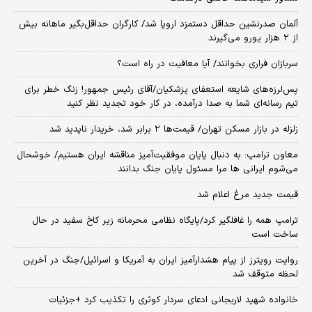
آلمان صدرنشین حداقل دستمزد اروپا شد/ کارگران حداقل‌بگیر ماهانه بیش
از ۲ هزار یورو می‌گیرند
سربازان فراری بخوانند/ آیا معافیت در راه است؟
پس‌لرزه‌های شایعه استعفای پزشکیان/آقای رئیس جمهور! زنگ خطر برای
تیم رسانه‌ای شما به صدا درآمده، در کار خود تجدید نظر کنید
زلزله در بازار مسکن تهران/ قیمت‌ها ۲ برابر شد، خریدار ناپدید شد
معاون ترامپ: به دنبال پایان موفقیت‌آمیز مناقشه ایران هستیم/ خوشحال
می‌شوم ایرانی ها مرا مسئول پایان جنگ بدانند
قیمت جدید مرغ اعلام شد
ترامپ همه را غافلگیر کرد/پایگاه نظامی محرمانه زیر کاخ سفید در حال
ساخت است
روایت رویترز از پیام هشدارآمیز ایران به آمریکا و اسرائیل/جنگ در آخرین
لحظه متوقف شد
خانواده شهید لاریجانی ادعای سردار کوثری را تکذیب کرد +جزئیات