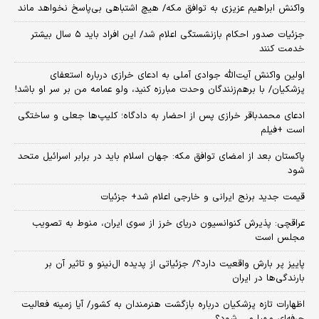
واکنش ابراهیم عزیزی به توافق مکه/ هیچ اشتباهی بی‌پاسخ نخواهد ماند
جزئیات صدور احکام بازنشستگی اعلام شد/ این افراد باید ۵ سال بیشتر
خدمت کنند
اولین واکنش آیت‌الله جوادی آملی به ادعای خرازی درباره استعفای
پزشکیان/ با برهم‌زنندگان وحدت مبارزه کنید، ولو عمامه من بر سر او باشد!
ادعای محمدباقر خرازی پس از احضار به دادگاه؛ کلیپ‌ها جعلی و ساختگی
است +فیلم
پاکستان بعد از امضای توافق مکه: جهان اسلام باید در برابر اسرائیل متحد
شود
قیمت جدید برنج ایرانی و خارجی اعلام شد+ جزئیات
عراقچی: پذیرش کنوانسیون دریای خرز از سوی ایران، منوط به تصویب
مجلس است
پاییز پر بارش واقعیت دارد؟/ جزئیاتی از پدیده ال‌نینو و تاثیر آن بر
بارندگی‌ها در ایران
اظهارات تازه پزشکیان درباره بازگشت هنرمندان به کشور/ آیا زمینه فعالیت