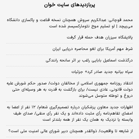
پربازدیدهای سایت خوان
محمد قوچانی: عبدالکریم سروش همچنان نسخه قناعت و پاکسازی دانشگاه
می‌پیچد | او تسلیم موج نئومارکسیسم شده است
پالایشگاه سیزران هدف حمله قرار گرفت
شرط مهم آمریکا برای لغو محاصره دریایی ایران
درگذشت اسماعیل بابایی راغب بر اثر سانحه رانندگی
سپاه بیانیه جدید صادر کرد+ جزئیات
انتقاد روزنامه جمهوری اسلامی از مخالفان دولت/ صدور حکم شورش علیه
دولت قانونی، عادی نیست/ برای بازگشت به قدرت به هر وسیله‌ای حتی
دروغ و توطئه متوسل می‌شوند
اظهارات جدید معاون پزشکیان درباره تصمیم‌گیری شعام/ ۱۲ نفر از اعضا به
امضای تفاهم‌نامه رأی مثبت داده‌اند و یک نفر رأی منفی/ صدای طیف
وابسته یا نزدیک به همان یک نفر از همه بلندتر است
از شایعه تا واقعیت/ ذوالقدر همچنان دبیر شورای ‌عالی امنیت ملی است؟