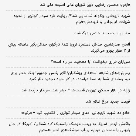
فارس: محسن رضایی دبیر شورای عالی امنیت ملی شد
شهید لاریجانی چگونه شناسایی شد؟/ روایت تازه سردار کوثری از نحوه
شهادت لاریجانی و فرزندش+فیلم
مشاور سیدمحمد خاتمی درگذشت
آلمان صدرنشین حداقل دستمزد اروپا شد/ کارگران حداقل‌بگیر ماهانه بیش
از ۲ هزار یورو می‌گیرند
سربازان فراری بخوانند/ آیا معافیت در راه است؟
پس‌لرزه‌های شایعه استعفای پزشکیان/آقای رئیس جمهور! زنگ خطر برای
تیم رسانه‌ای شما به صدا درآمده، در کار خود تجدید نظر کنید
زلزله در بازار مسکن تهران/ قیمت‌ها ۲ برابر شد، خریدار ناپدید شد
قیمت جدید مرغ اعلام شد
خانواده شهید لاریجانی ادعای سردار کوثری را تکذیب کرد +جزئیات
واکنش ارتش آمریکا به پرتاب موشک بالستیک کره شمالی/ آمریکا: در حال
رایزنی با متحدان درباره پرتاب موشک‌های اخیر هستیم