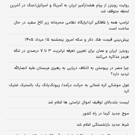
روایت رویترز از پیام هشدارآمیز ایران به آمریکا و اسرائیل/جنگ در آخرین
لحظه متوقف شد
ترامپ همه را غافلگیر کرد/پایگاه نظامی محرمانه زیر کاخ سفید در حال
ساخت است
پیش‌بینی قیمت طلا، دلار و سکه امروز پنجشنبه ۱۵ مرداد ۱۴۰۵
رویترز: ایران و عمان برای تعیین تعرفه ترانزیت ۳ تا ۷ درصدی در تنگه
هرمز مذاکره می‌کنند
چرا مصر در پیوستن به ائتلاف دریایی به رهبری عربستان علیه انصارالله
تردید دارد؟
غول موشکی کره شمالی به حرکت درآمد/ پیونگ‌یانگ یک بالستیک شلیک
کرد
لیست بلندبالای توقیف اموال تراستی ها اعلام شد
موج جدید گرما در راه کشور
شرط جدید بازنشستگی اعلام شد