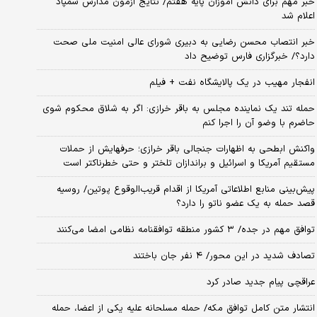
خبر مهم برای دانش آموزان پایه هفتم/ نتایج آزمون مدارس سمپاد
اعلام شد
خبر انتصاب محسن رضایی به دبیری شورای عالی امنیت ملی صحت
دارد؟/ خبرگزاری فارس توضیح داد
انفجار مهیب در یک پالایشگاه نفت + فیلم
حمله تند یک نماینده مجلس به باقر خرازی: اگر به شلاق محکوم شوی
حاضرم با وضو آن را اجرا کنم
واکنش ابطحی به اظهارات جنجالی باقر خرازی؛ حرفهایش از حملات
مستقیم آمریکا و اسرائیل و براندازان تلختر و حتی خطرناکتر است
پیش‌بینی منابع اطلاعاتی آمریکا از اقدام قریب‌الوقوع پوتین/ روسیه
قصد حمله به یک عضو ناتو را دارد؟
توافق مهم در جده/ ۳ کشور منطقه توافقنامه نظامی امضا می‌کنند
تصادف شدید در این محور/ ۴ نفر جان باختند
عراقچی پیام جدید صادر کرد
انتشار متن کامل توافق مکه/ حمله مسلحانه علیه یکی از اعضا، حمله