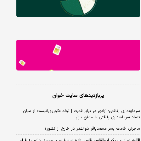
پربازدیدهای سایت خوان
سرمایه‌داری رفاقتی؛ آزادی در برابر قدرت | تولد «کورپوراتیسم» از میان
تضاد سرمایه‌داری رفاقتی با منطق بازار
ماجرای اقامت پسر محمدباقر ذوالقدر در خارج از کشور؟
اقامه نماز بر پیکر ابوالقاسم قاسم زاده توسط سید محمد خاتمی+ فیلم