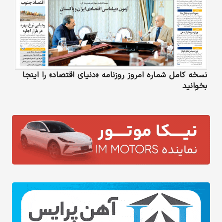
نسخه کامل شماره امروز روزنامه «دنیای‌ اقتصاد» را اینجا
بخوانید