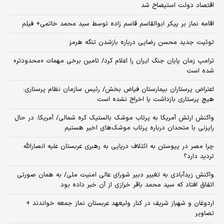
اقتصاد دولت استیضاح شد
اقامه نماز بر پیکر ابوالقاسم قاسم زاده توسط سید محمد خاتمی+ فیلم
توئیت جدید محسن رضایی درباره بازشدن تنگه هرمز
ترامپ زمان پایان جنگ ایران را اعلام کرد/ تامین برخی مهمات «محدودتر»
شده است
اعتراض پرستاران بیمارستان فیاض بخش/ رئیس سازمان نظام پرستاری:
هیچ پرستاری بازداشت یا اخراج نشده است
واکنش ارتش آمریکا به پرتاب موشک بالستیک کره شمالی/ آمریکا: در حال
رایزنی با متحدان درباره پرتاب موشک‌های اخیر هستیم
چرا مصر در پیوستن به ائتلاف دریایی به رهبری عربستان علیه انصارالله
تردید دارد؟
واکنش زیدآبادی به تغییر دبیر شورای عالی امنیت ملی/ به همان صورتی
اتفاق افتاد که سید محمد باقر خرازی از آن خبر داده بود
اردوغان و شهباز شریف در کنار ولیعهد عربستان نماز جمعه خواندند +
تصاویر