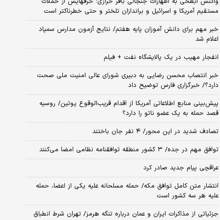
واکنش ابطحی به اظهارات جنجالی باقر خرازی؛ حرفهایش از حملات
مستقیم آمریکا و اسرائیل و براندازان تلختر و حتی خطرناکتر است
خبر مهم برای دانش آموزان پایه هفتم/ نتایج آزمون مدارس سمپاد
اعلام شد
انفجار مهیب در یک پالایشگاه نفت + فیلم
خبر انتصاب محسن رضایی به دبیری شورای عالی امنیت ملی صحت
دارد؟/ خبرگزاری فارس توضیح داد
پیش‌بینی منابع اطلاعاتی آمریکا از اقدام قریب‌الوقوع پوتین/ روسیه
قصد حمله به یک عضو ناتو را دارد؟
تصادف شدید در این محور/ ۴ نفر جان باختند
توافق مهم در جده/ ۳ کشور منطقه توافقنامه نظامی امضا می‌کنند
عراقچی پیام جدید صادر کرد
انتشار متن کامل توافق مکه/ حمله مسلحانه علیه یکی از اعضا، حمله
علیه هر سه کشور است
جزئیاتی از مذاکرات ایران و عمان درباره تنگه هرمز/ تهران شرط انطباق