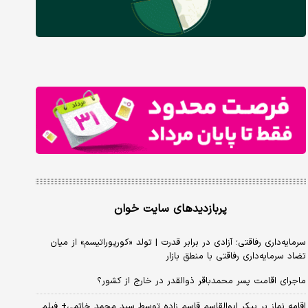
پربازدیدهای سایت خوان
سرمایه‌داری رفاقتی؛ آزادی در برابر قدرت | تولد «کورپوراتیسم» از میان
تضاد سرمایه‌داری رفاقتی با منطق بازار
ماجرای اقامت پسر محمدباقر ذوالقدر در خارج از کشور؟
اقامه نماز بر پیکر ابوالقاسم قاسم زاده توسط سید محمد خاتمی+ فیلم