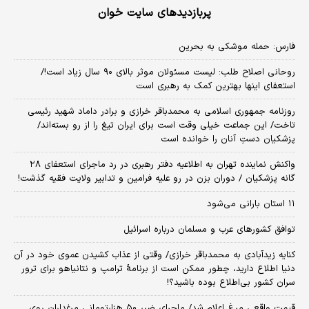
پربازدیدهای سایت خوان
فارس: حمله موشکی به بحرین
روحانی اصلاح طلب: ‌لیست مسئولان موثر بالای ۹۰ سال زیاد است!/
استعفای اینها بهترین کمک به رهبری است
روزنامه جمهوری اسلامی به محمدباقر خرازی و برادر داماد شهید رئیسی
تاخت/ این جماعت خیلی وقت است برای ایران تیغ را از رو بسته‌اند/
پزشکیان دستِ آنان را خوانده است
واکنش نماینده تهران به اطلاعیه دفتر رهبری در رد ماجرای استعفای ۲۸
گانه پزشکیان / دوران بزن در رو علیه فرامین و تدابیر ولایت فقیه گذشت!
۱۱ استان بارانی می‌شود
توافق کشورهای عرب و مسلمان درباره اسرائیل
کنایه زیدآبادی به محمدباقر خرازی/ وقتی از عذاب کشیدن عموی خود در آن
دنیا اطلاع دارید، چطور ممکن است از برنامهٔ ترامپ و نتانیاهو برای ترور
سران کشور بی‌اطلاع بوده باشید؟!
قیمت واقعی مرغ اعلام شد/ ماجرای ضرر ۵۰ هزارتومانی مرغداران روی