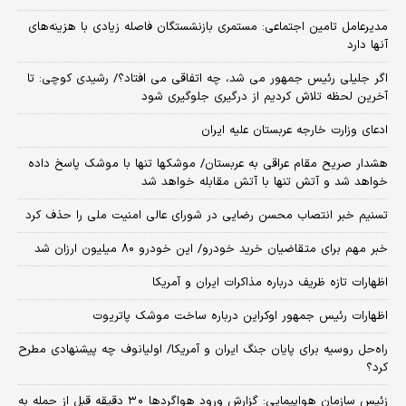
مدیرعامل تامین اجتماعی: مستمری بازنشستگان فاصله زیادی با هزینه‌های
آنها دارد
اگر جلیلی رئیس جمهور می شد، چه اتفاقی می افتاد؟/ رشیدی کوچی: تا
آخرین لحظه تلاش کردیم از درگیری جلوگیری شود
ادعای وزارت خارجه عربستان علیه ایران
هشدار صریح مقام عراقی به عربستان/ موشکها تنها با موشک پاسخ داده
خواهد شد و آتش تنها با آتش مقابله خواهد شد
تسنیم خبر انتصاب محسن رضایی در شورای عالی امنیت ملی را حذف کرد
خبر مهم برای متقاضیان خرید خودرو/ این خودرو ۸۰ میلیون ارزان شد
اظهارات تازه ظریف درباره مذاکرات ایران و آمریکا
اظهارات رئیس جمهور اوکراین درباره ساخت موشک پاتریوت
راه‌حل روسیه برای پایان جنگ ایران و آمریکا/ اولیانوف چه پیشنهادی مطرح
کرد؟
زئیس سازمان هواپیمایی: گزارش ورود هواگردها ٣٠ دقیقه قبل از حمله به