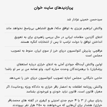
پربازدیدهای سایت خوان
سیدحسن خمینی عزادار شد
واکنش ابراهیم عزیزی به توافق مکه/ هیچ اشتباهی بی‌پاسخ نخواهد ماند
ادعای گاردین: مقامات ایرانی در حال بررسی راهبردی برای به تعویق
انداختن توافق با دولت ترامپ تا پس از انتخابات کنگره هستند
عراقچی: پذیرش کنوانسیون دریای خرز از سوی ایران، منوط به تصویب
مجلس است
اولین واکنش آیت‌الله جوادی آملی به ادعای خرازی درباره استعفای
پزشکیان/ با برهم‌زنندگان وحدت مبارزه کنید، ولو عمامه من بر سر او باشد!
حاجی دلیگانی: مجلس اجازه تصویب کنوانسیون دریای خزر را نمی‌دهد
واکنش روزنامه اطلاعات به احضار باقر خرازی به دادگاه ویژه روحانیت/ اگر
معیار، قانون است، قانون نباید خودی و غیرخودی بشناسد
ردپای بیش از ۳ یا ۴ جرم جدی امنیتی و کیفری در گفته های محمدباقر
خرازی/ هشدار برای آن‌هایی که می‌خواهند به ۲۵۰ هزار نفر بپیوندند