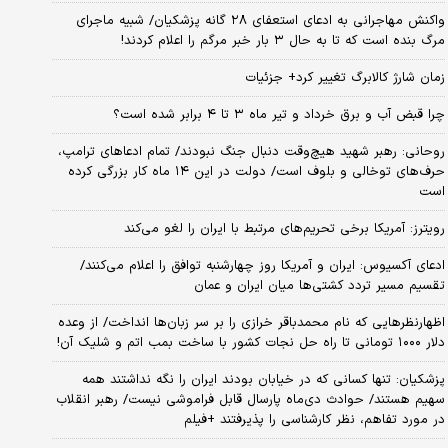
واکنش مهاجرانی به ادعای استعفای ۲۸ گانه پزشکیان/ شبیه ماجرای
مرگ بنده است که تا به حال ۳ بار خبر مرگم را اعلام کردند!
زمان شارژ کالابرگ تغییر کرد+ جزئیات
چرا قبض آب و برق خرداد و تیر ماه ۳ تا ۴ برابر شده است؟
روحانی: رهبر شهید هیچ‌وقت دنبال جنگ نبودند/ تمام ادعاهای ترامپ،
حرف‌های توخالی و بلوف است/ دولت در این ۱۴ ماه کار بزرگی کرده
است
رویترز: آمریکا برخی تحریم‌های مرتبط با ایران را لغو می‌کند
ادعای آکسیوس: ایران و آمریکا روز چهارشنبه توافق را اعلام می‌کنند/
تقسیم مسیر تردد کشتی‌ها میان ایران و عمان
اظهارنظرهایی که نام محمدباقر خرازی را بر سر زبان‌ها انداخت/ از وعده
دلار ۱۰۰۰ تومانی تا راه حل نجات کشور با ساخت بمب اتم و شلیک آن!
پزشکیان: تنها کسانی که در خیابان بودند ایران را نگه نداشتند همه
سهیم هستند/ حوادث دی‌ماه پارسال قابل فراموشی نیست/ رهبر انقلاب
در مورد تفاهم، نظر کارشناسی را پذیرفتند +فیلم