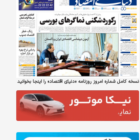
نسخه کامل شماره امروز روزنامه «دنیای‌ اقتصاد» را اینجا بخوانید