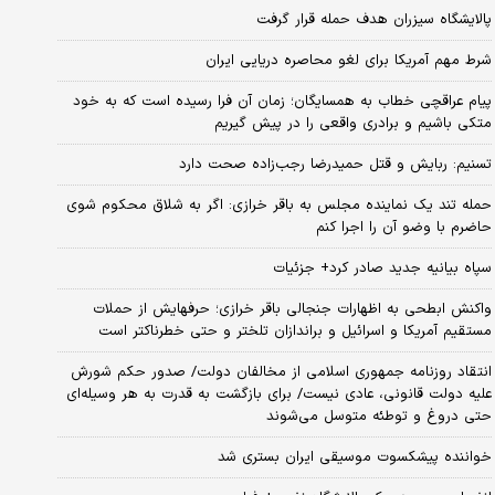
پالایشگاه سیزران هدف حمله قرار گرفت
شرط مهم آمریکا برای لغو محاصره دریایی ایران
پیام عراقچی خطاب به همسایگان؛ زمان آن فرا رسیده است که به خود
متکی باشیم و برادری واقعی را در پیش گیریم
تسنیم: ربایش و قتل حمیدرضا رجب‌زاده صحت دارد
حمله تند یک نماینده مجلس به باقر خرازی: اگر به شلاق محکوم شوی
حاضرم با وضو آن را اجرا کنم
سپاه بیانیه جدید صادر کرد+ جزئیات
واکنش ابطحی به اظهارات جنجالی باقر خرازی؛ حرفهایش از حملات
مستقیم آمریکا و اسرائیل و براندازان تلختر و حتی خطرناکتر است
انتقاد روزنامه جمهوری اسلامی از مخالفان دولت/ صدور حکم شورش
علیه دولت قانونی، عادی نیست/ برای بازگشت به قدرت به هر وسیله‌ای
حتی دروغ و توطئه متوسل می‌شوند
خواننده پیشکسوت موسیقی ایران بستری شد