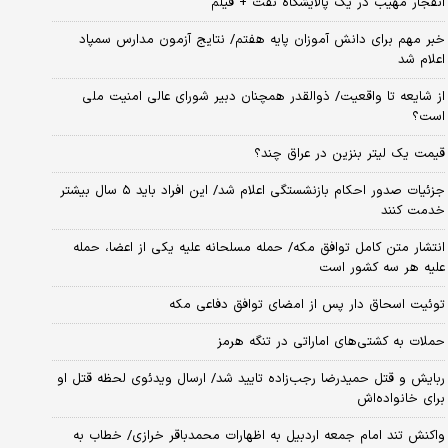
انفجار مهیب در یک پالایشگاه نفت + فیلم
خبر مهم برای دانش آموزان پایه هفتم/ نتایج آزمون مدارس سمپاد
اعلام شد
از شایعه تا واقعیت/ ذوالقدر همچنان دبیر شورای ‌عالی امنیت ملی
است؟
قیمت یک لیتر بنزین در عراق چند؟
جزئیات صدور احکام بازنشستگی اعلام شد/ این افراد باید ۵ سال بیشتر
خدمت کنند
انتشار متن کامل توافق مکه/ حمله مسلحانه علیه یکی از اعضا، حمله
علیه هر سه کشور است
توئیت اسحاق دار پس از امضای توافق دفاعی مکه
حملات به کشتی‌های اماراتی در تنگه هرمز
ربایش و قتل حمیدرضا رجب‌زاده تایید شد/ ارسال ویدئوی لحظه قتل او
برای خانواده‌اش
واکنش تند امام جمعه اردبیل به اظهارات محمدباقر خرازی/ خطاب به