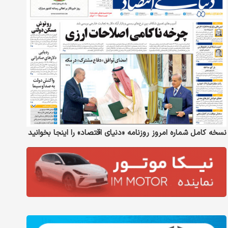
نسخه کامل شماره امروز روزنامه «دنیای‌ اقتصاد» را اینجا بخوانید