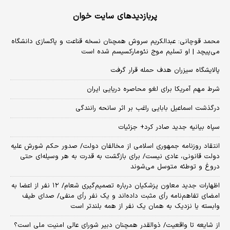
پربازدیدهای سایت خوان
محمد قوچانی: عبدالکریم سروش همچنان نسخه قناعت و پاکسازی دانشگاه
می‌پیچد | او تسلیم موج نئومارکسیسم شده است
پالایشگاه سیزران هدف حمله قرار گرفت
شرط مهم آمریکا برای لغو محاصره دریایی ایران
درگذشت اسماعیل بابایی راغب بر اثر سانحه رانندگی
سپاه بیانیه جدید صادر کرد+ جزئیات
انتقاد روزنامه جمهوری اسلامی از مخالفان دولت/ صدور حکم شورش علیه
دولت قانونی، عادی نیست/ برای بازگشت به قدرت به هر وسیله‌ای حتی
دروغ و توطئه متوسل می‌شوند
اظهارات جدید معاون پزشکیان درباره تصمیم‌گیری شعام/ ۱۲ نفر از اعضا به
امضای تفاهم‌نامه رأی مثبت داده‌اند و یک نفر رأی منفی/ صدای طیف
وابسته یا نزدیک به همان یک نفر از همه بلندتر است
از شایعه تا واقعیت/ ذوالقدر همچنان دبیر شورای ‌عالی امنیت ملی است؟