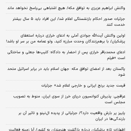
واکنش ابراهیم عزیزی به توافق مکه/ هیچ اشتباهی بی‌پاسخ نخواهد ماند
جزئیات صدور احکام بازنشستگی اعلام شد/ این افراد باید ۵ سال بیشتر
خدمت کنند
اولین واکنش آیت‌الله جوادی آملی به ادعای خرازی درباره استعفای
پزشکیان/ با برهم‌زنندگان وحدت مبارزه کنید، ولو عمامه من بر سر او باشد!
ادعای محمدباقر خرازی پس از احضار به دادگاه؛ کلیپ‌ها جعلی و ساختگی
است +فیلم
پاکستان بعد از امضای توافق مکه: جهان اسلام باید در برابر اسرائیل متحد
شود
قیمت جدید برنج ایرانی و خارجی اعلام شد+ جزئیات
عراقچی: پذیرش کنوانسیون دریای خرز از سوی ایران، منوط به تصویب
مجلس است
پاییز پر بارش واقعیت دارد؟/ جزئیاتی از پدیده ال‌نینو و تاثیر آن بر
بارندگی‌ها در ایران
اظهارات تازه پزشکیان درباره بازگشت هنرمندان به کشور/ آیا زمینه فعالیت