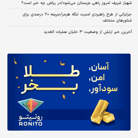
شهباز شریف امروز راهی عربستان می‌شود/در ریاض چه خبر است؟
جزئیاتی از طرح راهبردی امنیت تنگه هرمز/جریمه ۲۰ درصدی برای
شناورهای متخلف
آخرین خبر ارتش از وضعیت ۳ خلبان عملیات العدید