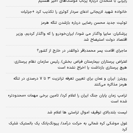
رایزنی با متحدان درباره پرتاب موشک‌های اخیر هستیم
خانواده شهید لاریجانی ادعای سردار کوثری را تکذیب کرد +جزئیات
توئیت جدید محسن رضایی درباره بازشدن تنگه هرمز
پزشکیان: سایپا واگذار می شود/ ایران‌خودرو را که واگذار کردیم، وزیر
اقتصاد دولت استیضاح شد
ماجرای اقامت پسر محمدباقر ذوالقدر در خارج از کشور؟
اعتراض پرستاران بیمارستان فیاض بخش/ رئیس سازمان نظام پرستاری:
هیچ پرستاری بازداشت یا اخراج نشده است
رویترز: ایران و عمان برای تعیین تعرفه ترانزیت ۳ تا ۷ درصدی در تنگه
هرمز مذاکره می‌کنند
ترامپ زمان پایان جنگ ایران را اعلام کرد/ تامین برخی مهمات «محدودتر»
شده است
لیست بلندبالای توقیف اموال تراستی ها اعلام شد
غول موشکی کره شمالی به حرکت درآمد/ پیونگ‌یانگ یک بالستیک شلیک
کرد