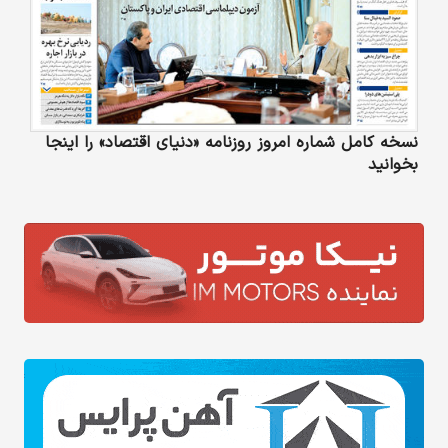
نسخه کامل شماره امروز روزنامه «دنیای‌ اقتصاد» را اینجا
بخوانید