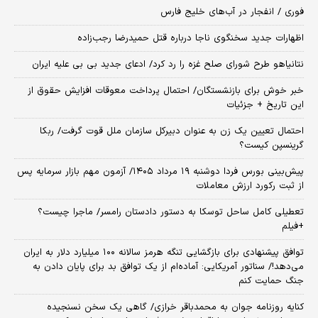
فوری / انفجار در آب‌های خلیج فارس
اظهارات جدید سخنگوی ناجا درباره قتل حمیدرضا رجب‌زاده
نتانیاهو طرح شورای صلح غزه را رد کرد/ ادعای جدید بی بی علیه ایران
خبر خوش برای بازنشستگان/ احتمال پرداخت معوقات افزایش حقوق از
این تاریخ + جزئیات
احتمال تعیین یک زن به عنوان دبیرکل سازمان ملل قوت گرفت/ ربکا
گرینسپن کیست؟
​پیش‌بینی بورس فردا دوشنبه ۱۹ مرداد ۱۴۰۵/ آزمون مهم بازار سرمایه پس
از ثبت رکورد ارزش معاملات
تعطیلی کامل ساحل توسکا به دستور دادستان رامسر/ ماجرا چیست؟
+فیلم
توافق پیشنهادی برای بازگشایی تنگه هرمز سالانه ۱۰۰ میلیارد دلار به ایران
می‌دهد!/ سناتور آمریکایی: آماده‌ام از یک توافق بد برای پایان دادن به
جنگ حمایت کنم
کنایه روزنامه جوان به محمدباقر خرازی/ گاهی یک سخن نسنجیده