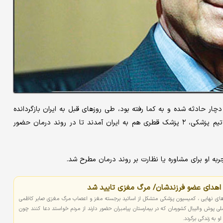
دچار حادثه شده و به کما رفته بود، طی روزهای قبل به ایران بازگردانده
شد تا روند درمان را زیر نظر پزشکان ایرانی طی کند. همراه او و با تیم پزشکی، ۲ پزشک قطری هم به ایران آمدند تا در روند درمان حضور
به او برای مشاوره یا نظارت بر روند درمان مطرح شد.
 اهدای عضو فرزندشان/ مرگ مغزی تایید شد
های نهایی ، کمیسیون پزشکی متشکل از اساتید برجسته مغز و اعصاب مرگ مغزی صابر کاظمی
ملی پوش والیبال کشورمان که در بیمارستان پیامبران حضور دارند از مردم خواستد دعا کنند چون
و به زندگی برگردد.