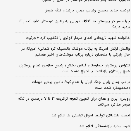
توئیت جدید محسن رضایی درباره بازشدن تنگه هرمز
چرا مصر در پیوستن به ائتلاف دریایی به رهبری عربستان علیه انصارالله
تردید دارد؟
خانواده شهید لاریجانی ادعای سردار کوثری را تکذیب کرد +جزئیات
واکنش ارتش آمریکا به پرتاب موشک بالستیک کره شمالی/ آمریکا: در
حال رایزنی با متحدان درباره پرتاب موشک‌های اخیر هستیم
اعتراض پرستاران بیمارستان فیاض بخش/ رئیس سازمان نظام پرستاری:
هیچ پرستاری بازداشت یا اخراج نشده است
ترامپ زمان پایان جنگ ایران را اعلام کرد/ تامین برخی مهمات
«محدودتر» شده است
رویترز: ایران و عمان برای تعیین تعرفه ترانزیت ۳ تا ۷ درصدی در تنگه
هرمز مذاکره می‌کنند
لیست بلندبالای توقیف اموال تراستی ها اعلام شد
شرط جدید بازنشستگی اعلام شد