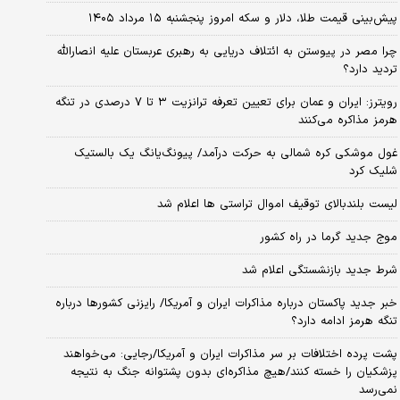
پیش‌بینی قیمت طلا، دلار و سکه امروز پنجشنبه ۱۵ مرداد ۱۴۰۵
چرا مصر در پیوستن به ائتلاف دریایی به رهبری عربستان علیه انصارالله
تردید دارد؟
رویترز: ایران و عمان برای تعیین تعرفه ترانزیت ۳ تا ۷ درصدی در تنگه
هرمز مذاکره می‌کنند
غول موشکی کره شمالی به حرکت درآمد/ پیونگ‌یانگ یک بالستیک
شلیک کرد
لیست بلندبالای توقیف اموال تراستی ها اعلام شد
موج جدید گرما در راه کشور
شرط جدید بازنشستگی اعلام شد
خبر جدید پاکستان درباره مذاکرات ایران و آمریکا/ رایزنی کشورها درباره
تنگه هرمز ادامه دارد؟
پشت پرده اختلافات بر سر مذاکرات ایران و آمریکا/رجایی: می‌خواهند
پزشکیان را خسته کنند/هیچ مذاکره‌ای بدون پشتوانه جنگ به نتیجه
نمی‌رسد