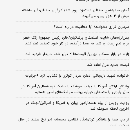
آلمان صدرنشین حداقل دستمزد اروپا شد/ کارگران حداقل‌بگیر ماهانه
بیش از ۲ هزار یورو می‌گیرند
سربازان فراری بخوانند/ آیا معافیت در راه است؟
پس‌لرزه‌های شایعه استعفای پزشکیان/آقای رئیس جمهور! زنگ خطر
برای تیم رسانه‌ای شما به صدا درآمده، در کار خود تجدید نظر کنید
زلزله در بازار مسکن تهران/ قیمت‌ها ۲ برابر شد، خریدار ناپدید شد
قیمت جدید مرغ اعلام شد
خانواده شهید لاریجانی ادعای سردار کوثری را تکذیب کرد +جزئیات
واکنش ارتش آمریکا به پرتاب موشک بالستیک کره شمالی/ آمریکا: در
حال رایزنی با متحدان درباره پرتاب موشک‌های اخیر هستیم
روایت رویترز از پیام هشدارآمیز ایران به آمریکا و اسرائیل/جنگ در
آخرین لحظه متوقف شد
ترامپ همه را غافلگیر کرد/پایگاه نظامی محرمانه زیر کاخ سفید در حال
ساخت است