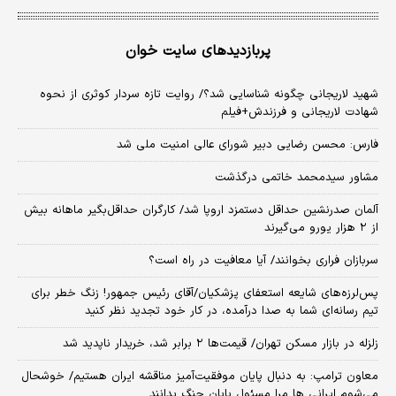
پربازدیدهای سایت خوان
شهید لاریجانی چگونه شناسایی شد؟/ روایت تازه سردار کوثری از نحوه
شهادت لاریجانی و فرزندش+فیلم
فارس: محسن رضایی دبیر شورای عالی امنیت ملی شد
مشاور سیدمحمد خاتمی درگذشت
آلمان صدرنشین حداقل دستمزد اروپا شد/ کارگران حداقل‌بگیر ماهانه بیش
از ۲ هزار یورو می‌گیرند
سربازان فراری بخوانند/ آیا معافیت در راه است؟
پس‌لرزه‌های شایعه استعفای پزشکیان/آقای رئیس جمهور! زنگ خطر برای
تیم رسانه‌ای شما به صدا درآمده، در کار خود تجدید نظر کنید
زلزله در بازار مسکن تهران/ قیمت‌ها ۲ برابر شد، خریدار ناپدید شد
معاون ترامپ: به دنبال پایان موفقیت‌آمیز مناقشه ایران هستیم/ خوشحال
می‌شوم ایرانی ها مرا مسئول پایان جنگ بدانند