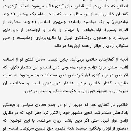
اصالتی که خاتمی در این قیاس، برای آزادی قائل می‌شود. اصالت آزادی در
گفتمان خاتمی البته از این منظر نیست که او در مقام یک روحانی (هرچند
نواندیش) و یک دولتمرد باسابقه جمهوری اسلامی (هرچند محذوف از
قدرت رسمی)، آزادیخواهی را مهم‌تر و بالاتر و ارجمندتر از دین‌داری
می‌پندارد و همچون روشنفکری لیبرال یا نظریه‌پردازی اومانیست و حتی
سکولار، آزادی را فراتر از همه ارزش‌ها می‌داند.
آنچه از گفتارهای خاتمی برمی‌آید، چنین نیست. سخن گفتن او از اصالت
آزادی، مبتنی بر رد تزاحم و مواجهه‌جویی دین است و این هشدار تکراری که
اگر دین در برابر آزادی قرار گیرد، این دین است که ضربه می‌خورد. به عبارت
دقیق‌تر، گفتار خاتمی نوعی هشدار درون‌دینی است و مخاطب آن
دین‌داران و به‌ویژه حوزویان و حکومت متکی و مبتنی بر دین.
خاتمی در گفتاری هم که دیروز از او در جمع فعالان سیاسی و فرهنگی
زادگاهش منتشر شد، تعبیر مشهور خود را تکرار کرد: «هر آنچه که در مقابل
آزادی قرار گیرد، حتی اگر دین باشد، زیان می‌کند»، با این توضیح که
«منظور از آزادی ولنگاری نیست؛ بلکه منظور، حق تعیین سرنوشت است». او