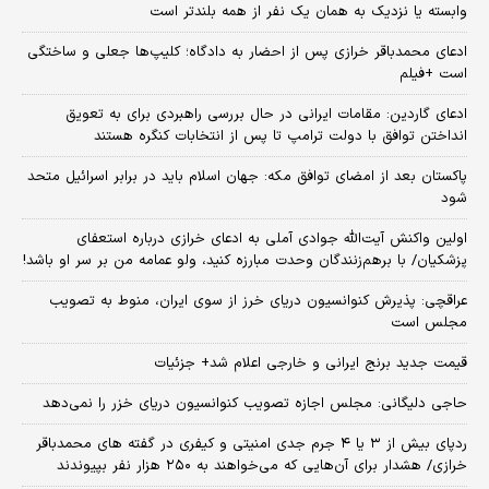
وابسته یا نزدیک به همان یک نفر از همه بلندتر است
ادعای محمدباقر خرازی پس از احضار به دادگاه؛ کلیپ‌ها جعلی و ساختگی
است +فیلم
ادعای گاردین: مقامات ایرانی در حال بررسی راهبردی برای به تعویق
انداختن توافق با دولت ترامپ تا پس از انتخابات کنگره هستند
پاکستان بعد از امضای توافق مکه: جهان اسلام باید در برابر اسرائیل متحد
شود
اولین واکنش آیت‌الله جوادی آملی به ادعای خرازی درباره استعفای
پزشکیان/ با برهم‌زنندگان وحدت مبارزه کنید، ولو عمامه من بر سر او باشد!
عراقچی: پذیرش کنوانسیون دریای خرز از سوی ایران، منوط به تصویب
مجلس است
قیمت جدید برنج ایرانی و خارجی اعلام شد+ جزئیات
حاجی دلیگانی: مجلس اجازه تصویب کنوانسیون دریای خزر را نمی‌دهد
ردپای بیش از ۳ یا ۴ جرم جدی امنیتی و کیفری در گفته های محمدباقر
خرازی/ هشدار برای آن‌هایی که می‌خواهند به ۲۵۰ هزار نفر بپیوندند