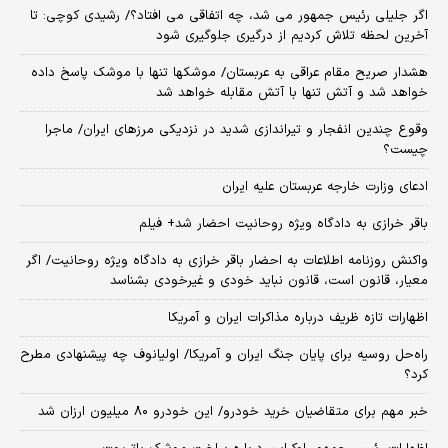
اگر جلیلی رئیس جمهور می شد، چه اتفاقی می افتاد؟/ رشیدی کوچی: تا
آخرین لحظه تلاش کردیم از درگیری جلوگیری شود
هشدار صریح مقام عراقی به عربستان/ موشکها تنها با موشک پاسخ داده
خواهد شد و آتش تنها با آتش مقابله خواهد شد
وقوع چندین انفجار و تیراندازی شدید در نزدیکی مرز‌های ایران/ ماجرا
چیست؟
ادعای وزارت خارجه عربستان علیه ایران
باقر خرازی به دادگاه ویژه روحانیت احضار شد+ فیلم
واکنش روزنامه اطلاعات به احضار باقر خرازی به دادگاه ویژه روحانیت/ اگر
معیار، قانون است، قانون نباید خودی و غیرخودی بشناسد
اظهارات تازه ظریف درباره مذاکرات ایران و آمریکا
راه‌حل روسیه برای پایان جنگ ایران و آمریکا/ اولیانوف چه پیشنهادی مطرح
کرد؟
خبر مهم برای متقاضیان خرید خودرو/ این خودرو ۸۰ میلیون ارزان شد