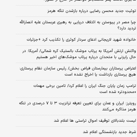
توئیت جدید محسن رضایی درباره بازشدن تنگه هرمز
چرا مصر در پیوستن به ائتلاف دریایی به رهبری عربستان علیه انصارالله
تردید دارد؟
خانواده شهید لاریجانی ادعای سردار کوثری را تکذیب کرد +جزئیات
واکنش ارتش آمریکا به پرتاب موشک بالستیک کره شمالی/ آمریکا: در
حال رایزنی با متحدان درباره پرتاب موشک‌های اخیر هستیم
اعتراض پرستاران بیمارستان فیاض بخش/ رئیس سازمان نظام پرستاری:
هیچ پرستاری بازداشت یا اخراج نشده است
ترامپ زمان پایان جنگ ایران را اعلام کرد/ تامین برخی مهمات
«محدودتر» شده است
رویترز: ایران و عمان برای تعیین تعرفه ترانزیت ۳ تا ۷ درصدی در تنگه
هرمز مذاکره می‌کنند
لیست بلندبالای توقیف اموال تراستی ها اعلام شد
شرط جدید بازنشستگی اعلام شد