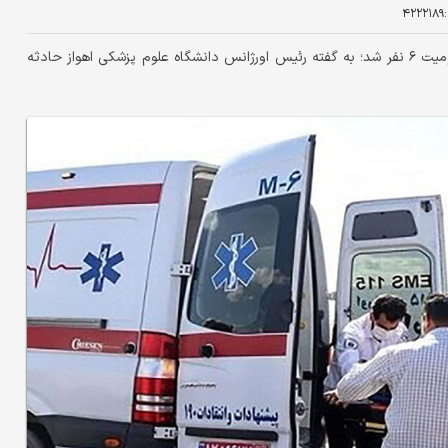
۴۲۲۲۱۸۹
برخورد دو خودروی سواری درمحور الهایی– اهواز،منجر به مصدومیت ۶ نفر شد؛ به گفته رئیس اورژانس دانشگاه علوم پزشکی اهواز حادثه