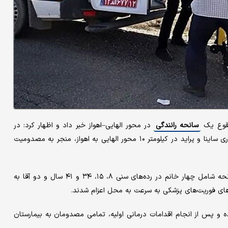
وقوع یک
سانحه رانندگی
در محور الهایی–اهواز خبر داد و اظهار کرد: در
ساعت ۱۷:۰۹ روز دوشنبه ۲۸ مهرماه، برخورد دو دستگاه خودروی سواری ساینا و پراید در کیلومتر ۱۰ محور الهایی به اهواز، منجر به مصدومیت
احمدی بلوطکی با اشاره به جزئیات حادثه افزود: مصدومان این سانحه شامل چهار خانم در رده‌های سنی ۸، ۱۵، ۳۴ و ۴۱ سال و دو آقا به
ده و پس از انجام اقدامات درمانی اولیه، تمامی مصدومان به بیمارستان