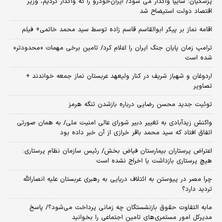
پزشکیان: سایپا واگذار می شود/ ایران‌خودرو را که واگذار کردیم، وزیر
اقتصاد دولت استیضاح شد
اقامه نماز بر پیکر ابوالقاسم قاسم زاده توسط سید محمد خاتمی+ فیلم
ترامپ زمان پایان جنگ ایران را اعلام کرد/ تامین برخی مهمات «محدودتر»
شده است
اردوغان و شهباز شریف در کنار ولیعهد عربستان نماز جمعه خواندند +
تصاویر
توئیت جدید محسن رضایی درباره بازشدن تنگه هرمز
واکنش زیدآبادی به تغییر دبیر شورای عالی امنیت ملی/ به همان صورتی
اتفاق افتاد که سید محمد باقر خرازی از آن خبر داده بود
اعتراض پرستاران بیمارستان فیاض بخش/ رئیس سازمان نظام پرستاری:
هیچ پرستاری بازداشت یا اخراج نشده است
چرا مصر در پیوستن به ائتلاف دریایی به رهبری عربستان علیه انصارالله
تردید دارد؟
مابه التفاوت حقوق بازنشستگان چه زمانی پرداخت می‌شود؟/ پاسخ
مدیرکل امور مستمری‌های تامین اجتماعی را بخوانید