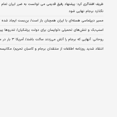
ظریف افشاگری کرد؛ پیشنهاد رفیق قدیمی می توانست به ضرر ایران تمام ش
نگذارد برجام نهایی شود
مسیر دیپلماسی هسته‌ای با ایران همچنان باز است/ بن‌بست ایجاد شده 
اسنپ‌بک و تنش‌های تحمیلی دلواپسان برای دولت پزشکیان/ تندروها پیش
روحانی: آنهایی که برجام را آتش می‌زدند ساکت باشند/ آمریکا ۳ بار در سازمان ملل مقابل ایران شکست خورد+ فیلم
انتقاد شدید روزنامه اطلاعات از منتقدان برجام و کاسبان تحریم/ مکانیس