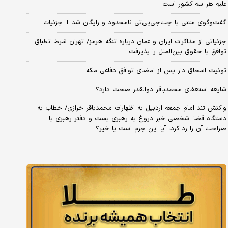
علیه هر سه کشور است
گفت‌وگوی متنی با چت‌جی‌پی‌تی نامحدود و رایگان شد + جزئیات
جزئیاتی از مذاکرات ایران و عمان درباره تنگه هرمز/ تهران شرط انطباق
توافق با حقوق بین‌الملل را پذیرفت
توئیت اسحاق دار پس از امضای توافق دفاعی مکه
شایعه استعفای محمدباقر ذوالقدر صحت دارد؟
واکنش تند امام جمعه اردبیل به اظهارات محمدباقر خرازی/ خطاب به
دستگاه قضا: شخصی خبر دروغ به رهبری بست و دفتر رهبری با
صراحت آن را رد کرد، آیا این جرم است یا خیر؟