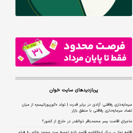
پربازدیدهای سایت خوان
سرمایه‌داری رفاقتی؛ آزادی در برابر قدرت | تولد «کورپوراتیسم» از میان
تضاد سرمایه‌داری رفاقتی با منطق بازار
ماجرای اقامت پسر محمدباقر ذوالقدر در خارج از کشور؟
اقامه نماز بر پیکر ابوالقاسم قاسم زاده توسط سید محمد خاتمی+ فیلم