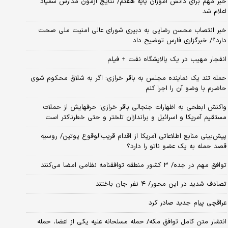
خبر مهم برای دانش آموزان پایه هفتم/ نتایج آزمون مدارس سمپاد
اعلام شد
خبر انتصاب محسن رضایی به دبیری شورای عالی امنیت ملی صحت
دارد؟/ خبرگزاری فارس توضیح داد
انفجار مهیب در یک پالایشگاه نفت + فیلم
حمله تند یک نماینده مجلس به باقر خرازی: اگر به شلاق محکوم شوی
حاضرم با وضو آن را اجرا کنم
واکنش ابطحی به اظهارات جنجالی باقر خرازی؛ حرفهایش از حملات
مستقیم آمریکا و اسرائیل و براندازان تلختر و حتی خطرناکتر است
پیش‌بینی منابع اطلاعاتی آمریکا از اقدام قریب‌الوقوع پوتین/ روسیه
قصد حمله به یک عضو ناتو را دارد؟
توافق مهم در جده/ ۳ کشور منطقه توافقنامه نظامی امضا می‌کنند
تصادف شدید در این محور/ ۴ نفر جان باختند
عراقچی پیام جدید صادر کرد
انتشار متن کامل توافق مکه/ حمله مسلحانه علیه یکی از اعضا، حمله