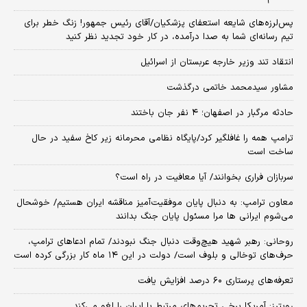
پس‌لرزه‌های شایعه استعفای پزشکیان/آقای رئیس جمهور! زنگ خطر برای
تیم رسانه‌ای شما به صدا درآمده، در کار خود تجدید نظر کنید
انتقاد تند وزیر خارجه عربستان از اسرائیل
مشاور سیدمحمد خاتمی درگذشت
حادثه مرگبار در اصفهان؛ ۴ نفر جان باختند
ترامپ همه را غافلگیر کرد/پایگاه نظامی محرمانه زیر کاخ سفید در حال
ساخت است
سربازان فراری بخوانند/ آیا معافیت در راه است؟
معاون ترامپ: به دنبال پایان موفقیت‌آمیز مناقشه ایران هستیم/ خوشحال
می‌شوم ایرانی ها مرا مسئول پایان جنگ بدانند
روحانی: رهبر شهید هیچ‌وقت دنبال جنگ نبودند/ تمام ادعاهای ترامپ،
حرف‌های توخالی و بلوف است/ دولت در این ۱۴ ماه کار بزرگی کرده است
تعرفه‌های پرستاری ۶۰ درصد افزایش یافت
رویترز: آمریکا برخی تحریم‌های مرتبط با ایران را لغو می‌کند