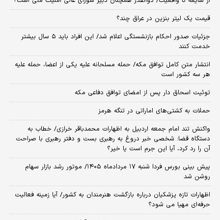
از شایعه تا واقعیت/ ذوالقدر همچنان دبیر شورای ‌عالی امنیت ملی است؟
قیمت یک لیتر بنزین در عراق چند؟
جزئیات صدور احکام بازنشستگی اعلام شد/ این افراد باید ۵ سال بیشتر
خدمت کنند
انتشار متن کامل توافق مکه/ حمله مسلحانه علیه یکی از اعضا، حمله علیه
هر سه کشور است
توئیت اسحاق دار پس از امضای توافق دفاعی مکه
حملات به کشتی‌های اماراتی در تنگه هرمز
واکنش تند امام جمعه اردبیل به اظهارات محمدباقر خرازی/ خطاب به
دستگاه قضا: شخصی خبر دروغ به رهبری بست و دفتر رهبری با صراحت
آن را رد کرد، آیا این جرم است یا خیر؟
پیش بینی بورس فردا شنبه ۱۷ مردادماه ۱۴۰۵/ موتور رشد بازار سهام
روشن شد
اظهارات تازه پزشکیان درباره بازگشت هنرمندان به کشور/ آیا زمینه فعالیت
حرفه‌ای مهیا می شود؟